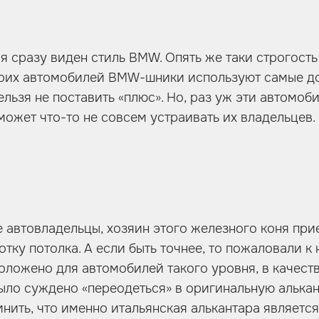
я сразу виден стиль BMW. Опять же таки строгость
воих автомобилей BMW-шники используют самые д
ельзя не поставить «плюс». Но, раз уж эти автомо
 может что-то не совсем устраивать их владельцев.
е автовладельцы, хозяин этого железного коня прие
ку потолка. А если быть точнее, то пожаловали к 
положено для автомобилей такого уровня, в качест
было суждено «переодеться» в оригинальную алька
мнить, что именно итальянская алькантара являетс