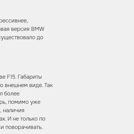
рессивнее,
ервая версия BMW
осуществовало до
ве F15. Габариты
о внешнем виде. Так
л более
ерь, помимо уже
, наличия
х. И не только по
 и поворачивать.