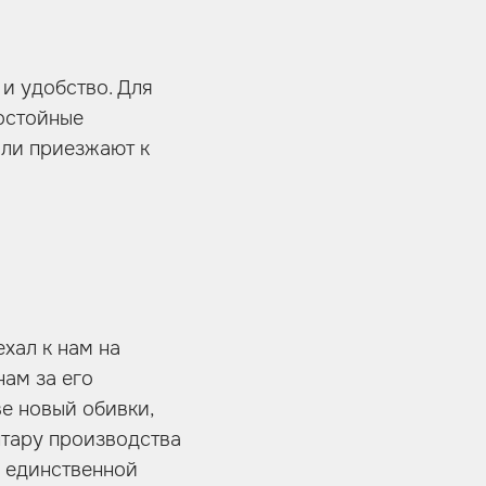
 и удобство. Для
остойные
били приезжают к
хал к нам на
нам за его
ве новый обивки,
нтару производства
я единственной