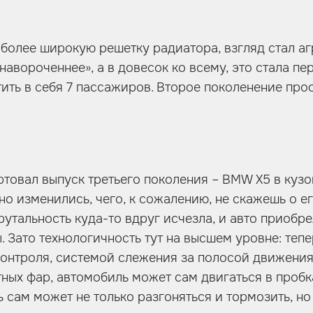
более широкую решетку радиатора, взгляд стал аг
«навороченнее», а в довесок ко всему, это стала п
тить в себя 7 пассажиров. Второе поколенение пр
ртовал выпуск третьего поколения – BMW X5 в кузо
но изменились, чего, к сожалению, не скажешь о ег
утальность куда-то вдруг исчезла, и авто приобре
 Зато технологичность тут на высшем уровне: теп
онтроля, системой слежения за полосой движения
ных фар, автомобиль может сам двигаться в пробка
 сам может не только разгоняться и тормозить, но