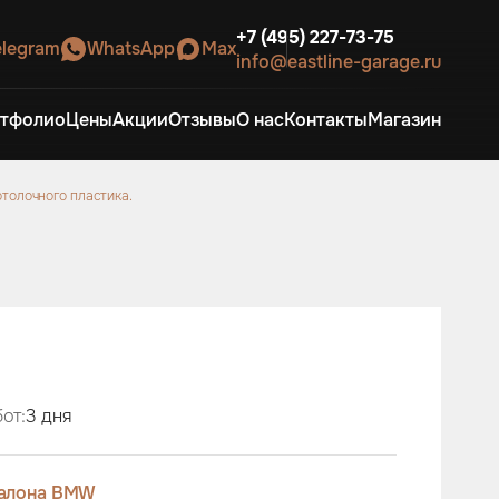
+7 (495) 227-73-75
elegram
WhatsApp
Max
info@eastline-garage.ru
тфолио
Цены
Акции
Отзывы
О нас
Контакты
Магазин
отолочного пластика.
от:
3 дня
салона BMW