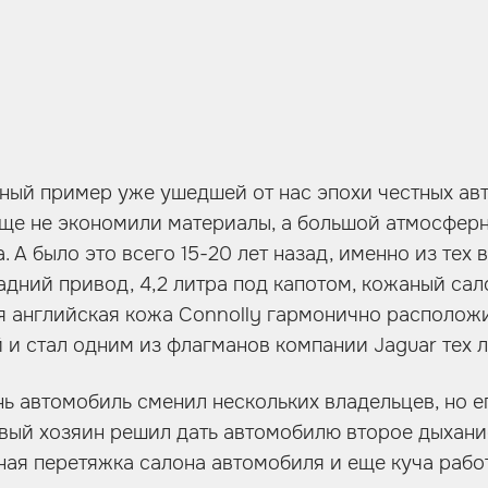
ьный пример уже ушедшей от нас эпохи честных ав
еще не экономили материалы, а большой атмосфер
. А было это всего 15-20 лет назад, именно из тех 
адний привод, 4,2 литра под капотом, кожаный сал
 английская кожа Connolly гармонично располож
й и стал одним из флагманов компании Jaguar тех л
ь автомобиль сменил нескольких владельцев, но е
овый хозяин решил дать автомобилю второе дыхани
ная перетяжка салона автомобиля и еще куча работ