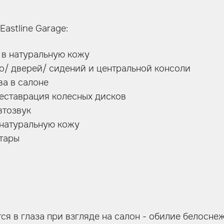
Eastline Garage:
 в натуральную кожу
о/ дверей/ сидений и центральной консоли
ва в салоне
реставрация колесных дисков
втозвук
 натуральную кожу
нтары
ся в глаза при взгляде на салон - обилие белосне