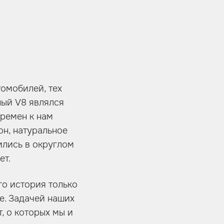
томобилей, тех
ный V8 являлся
времен к нам
он, натуральное
ились в округлом
ет.
го история только
е. Задачей наших
, о которых мы и