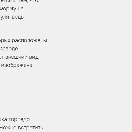
тся и тем, что
 Форму на
уля, ведь
торых расположены
заводе.
ют внешний вид
м изображена
жка торпедо
 можно встретить