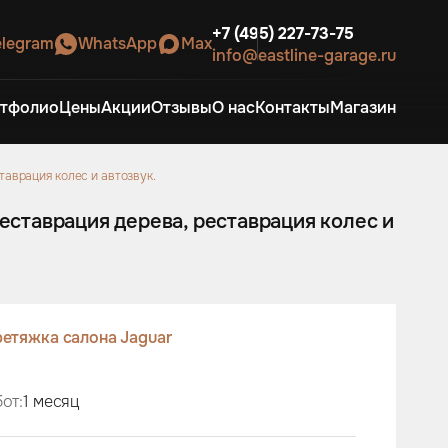
+7 (495) 227-73-75
elegram
WhatsApp
Max
info@eastline-garage.ru
тфолио
Цены
Акции
Отзывы
О нас
Контакты
Магазин
таврация колес и автозвук.
реставрация дерева, реставрация колес и
етяжка салона Jaguar
от:
1 месяц