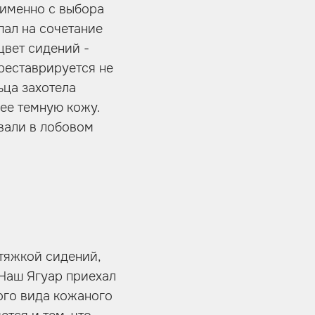
 именно с выбора
пал на сочетание
цвет сидений -
реставрируется не
ьца захотела
лее темную кожу.
овали в лобовом
тяжкой сидений,
 Наш Ягуар приехал
кого вида кожаного