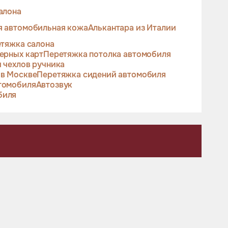
алона
я автомобильная кожа
Алькантара из Италии
тяжка салона
ерных карт
Перетяжка потолка автомобиля
 чехлов ручника
 в Москве
Перетяжка сидений автомобиля
томобиля
Автозвук
биля