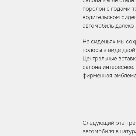
салона мы не стали
поролон с годами т
водительском сиден
автомобиль далеко 
На сиденьях мы сох
полосы в виде двой
Центральные встав
салона интереснее.
фирменная эмблема 
Следующий этап раб
автомобиля в натур