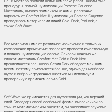
Наши мастера провели целый комплекс работ. Начали мы с
процедуры полной шумоизоляции Porsche Cayenne.
Материалы, широко применяемые нами, различные
варианты от Comfort Mat. Шумоизоляция Porsche Cayenne
проводилась материалами линий Gold, Dark, ProLock, а
также Soft Wave.
Все материалы имеют различное назначение и только их
комплексное применение позволяет провести качественную
и полную шумоизоляцию салона. Основой, конечно же,
служат материалы Comfort Mat Gold и Dark. Ими
проклеивается весь кузов. Серия Dark обладает меньшим
весом, поэтому применяется больше, однако для наиболее
шумо и вибро нагруженных участков мы используем
проверенную временем серию Gold.
Soft Wave же применяется для шумоизоляции, как верхний
слой. Благодаря своей особенной форме, выполненной по
точным математическим расчетам, он рассеивает звуковые
волны, убирая паразитные звуки и препятствуя