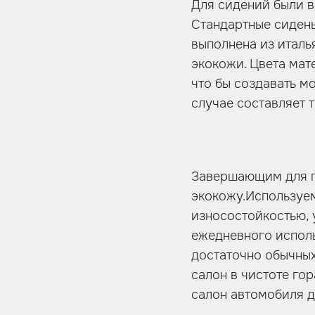
Для сидений были в
Стандартные сидень
выполнена из италь
экокожи. Цвета мат
что бы создавать м
случае составляет 
Завершающим для п
экокожу.Используе
износостойкостью, 
ежедневного исполь
достаточно обычных
салон в чистоте го
салон автомобиля д