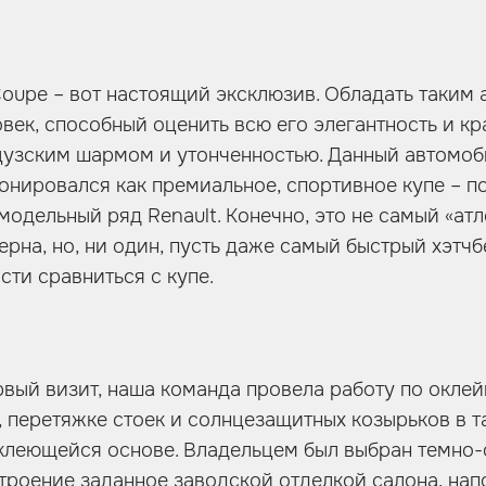
Coupe – вот настоящий эксклюзив. Обладать таким
век, способный оценить всю его элегантность и кр
узским шармом и утонченностью. Данный автомоб
онировался как премиальное, спортивное купе – по
модельный ряд Renault. Конечно, это не самый «ат
рна, но, ни один, пусть даже самый быстрый хэтчб
сти сравниться с купе.
рвый визит, наша команда провела работу по оклей
, перетяжке стоек и солнцезащитных козырьков в 
клеющейся основе. Владельцем был выбран темно-
оение заданное заводской отделкой салона, напо