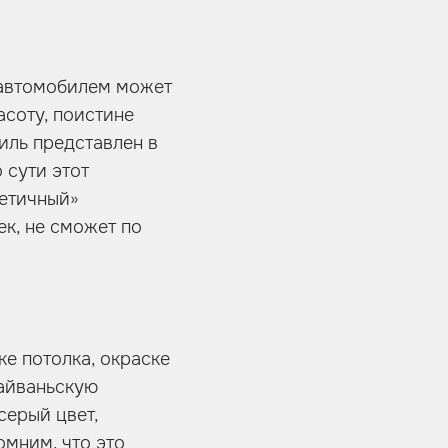
 автомобилем может
асоту, поистине
иль представлен в
 сути этот
летичный»
ек, не сможет по
ке потолка, окраске
тайваньскую
серый цвет,
мним, что это