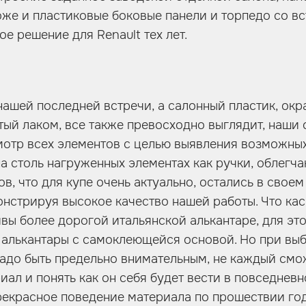
оже и пластиковые боковые панели и торпедо со в
ое решение для Renault тех лет.
 нашей последней встречи, а салонный пластик, ок
тый лаком, все также превосходно выглядит, наши
мотр всех элементов с целью выявления возможны
на столь нагруженных элементах как ручки, облегч
в, что для купе очень актуально, остались в свое
онстрируя высокое качество нашей работы. Что каса
ивы более дорогой итальянской алькантаре, для эт
 алькантары с самоклеющейся основой. Но при вы
надо быть предельно внимательным, не каждый смо
иал и понять как он себя будет вести в повседнев
рекрасное поведение материала по прошествии год