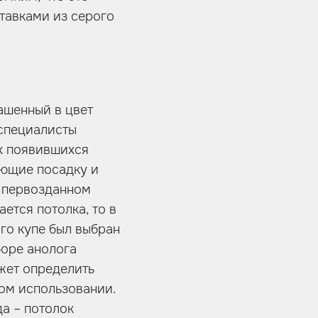
ставками из серого
рашенный в цвет
 специалисты
х появившихся
ающие посадку и
м первозданном
ется потолка, то в
ого купе был выбран
боре анолога
жет определить
ном использовании.
а – потолок