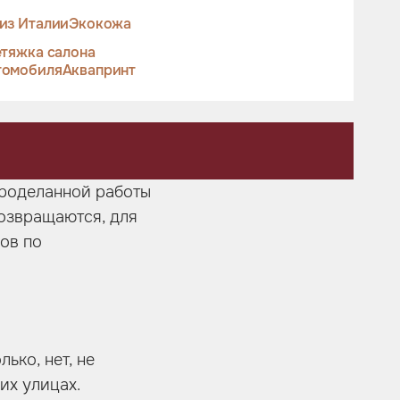
из Италии
Экокожа
тяжка салона
томобиля
Аквапринт
проделанной работы
возвращаются, для
ов по
ько, нет, не
их улицах.