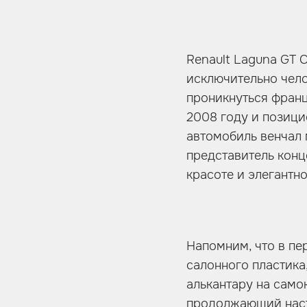
Renault Laguna GT 
исключительно чело
проникнуться франц
2008 году и позици
автомобиль венчал 
представитель конце
красоте и элегантно
Напомним, что в пе
салонного пластика
алькантару на само
продолжающий настр