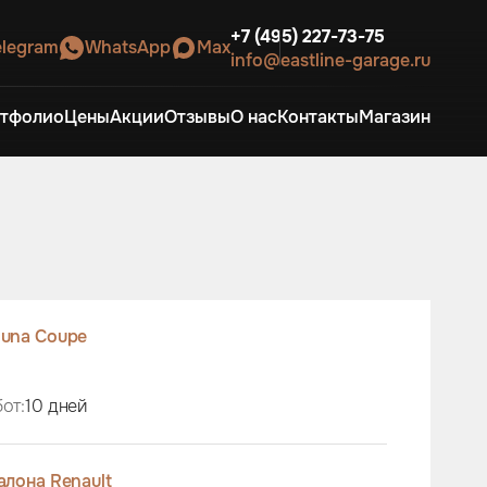
+7 (495) 227-73-75
elegram
WhatsApp
Max
info@eastline-garage.ru
тфолио
Цены
Акции
Отзывы
О нас
Контакты
Магазин
una Coupe
от:
10 дней
лона Renault