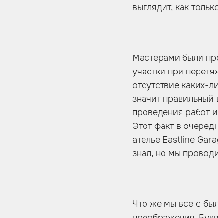
выглядит, как толь
Мастерами были пр
участки при перетя
отсутствие каких-л
значит правильный 
проведения работ и
Этот факт в очеред
ателье Eastline Gar
знал, но мы провод
Что же мы все о бы
преображения. Букв