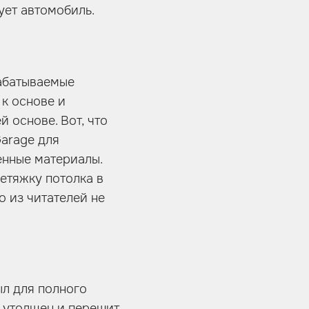
ует автомобиль.
абатываемые
 к основе и
 основе. Вот, что
Garage для
енные материалы.
ретяжку потолка в
о из читателей не
ыл для полного
 утолщен и перешит