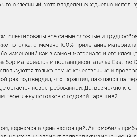
ко что оклеенный, хотя владелец ежедневно использ
оинспектированы все самые сложные и труднообр
жке потолка, отмечено 100% прилегание материала
ибо изменений как в самом материале и его клеящей
выбор материалов и поставщиков, ателье Eastline 
спользуются только самые качественные и провер
ной раз подтвердил, что гарантия, дающаяся на пе
age остается невостребованной. Да, возможно кто-т
им перетяжку потолков с годовой гарантией.
лом, вернемся в день настоящий. Автомобиль приб
ально каждый элемент подвергнут изменению: был