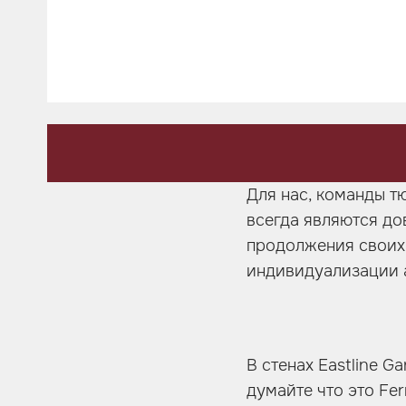
Шумоизоляция
Автозвук
Карбон
Активный выхлоп
Для нас, команды т
всегда являются до
продолжения своих 
индивидуализации 
В стенах Eastline G
думайте что это Fer