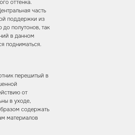
го оттенка.
ентральная часть
вой поддержки из
 до полутонов, так
ний в данном
ся подниматься.
отник перешитый в
шенной
ействию от
ны в уходе,
 образом содержать
вам материалов