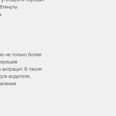
обтянуты
.
лю не только более
 перешив
антрацит. В таком
для водителя,
авления