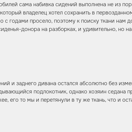
билей сама набивка сидений выполнена не из поро
 который владелец хотел сохранить в первозданном
о с годами просело, поэтому к поиску ткани нам д
иденья-донора на разборках, и удивительно, но н
ний и заднего дивана остался абсолютно без изме
дывающийся подлокотник, однако хозяин седана п
е, его то мы и перетянули в ту же ткань, что и ост