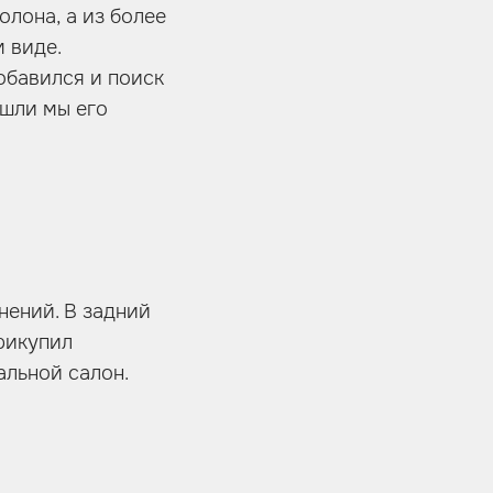
лона, а из более
 виде.
обавился и поиск
ашли мы его
нений. В задний
рикупил
альной салон.