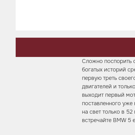
Шумоизоляция
Автозвук
Карбон
Активный выхлоп
Сложно поспорить с
богатых историй ср
первую треть своег
двигателей и только
выходит первый мот
поставленного уже 
на свет только в 52
встречайте BMW 5 e2