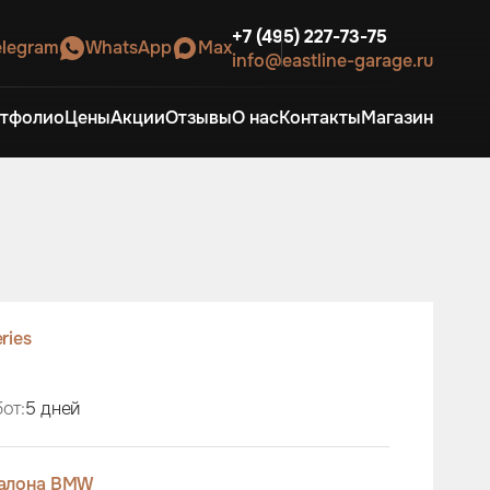
+7 (495) 227-73-75
elegram
WhatsApp
Max
info@eastline-garage.ru
тфолио
Цены
Акции
Отзывы
О нас
Контакты
Магазин
eries
от:
5 дней
салона BMW