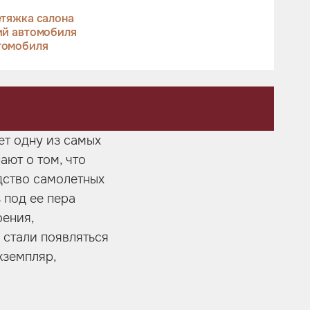
тяжка салона
ий автомобиля
томобиля
ет одну из самых
ают о том, что
дство самолетных
з под ее пера
оения,
 стали появляться
кземпляр,