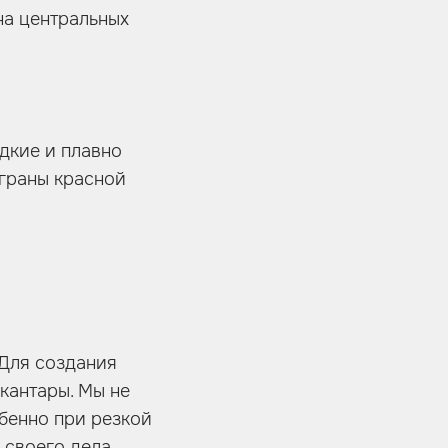
на центральных
дкие и плавно
ыграны красной
 Для создания
кантары. Мы не
бенно при резкой
 своего дела,