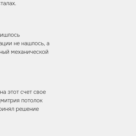
талах.
ришлось
ации не нашлось, а
енный механической
на этот счет свое
Дмитрия потолок
принял решение