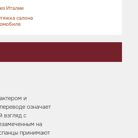
из Италии
тяжка салона
томобиля
рактером и
 переводе означает
й взгляд с
езамеченным на
испанцы принимают