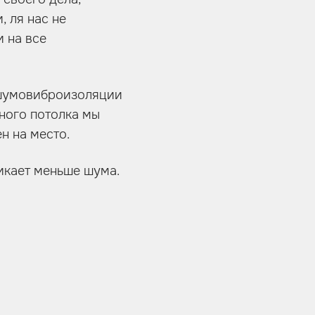
 ля нас не
 на вcе
 шумовиброизоляции
ного потолка мы
н на место.
икает меньше шума.