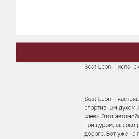
Шумоизоляция
Автозвук
Карбон
Активный выхлоп
Seat Leon – испанс
Seat Leon – настоя
спортивным духом. 
«лев». Этот автомоб
прищуром, высоко 
дороге. Вот уже на