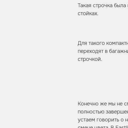
Такая строчка была
стойках.
Для такого компакт
переходят в багажн
строчкой.
Конечно же мы не с
полностью завершен
устаем говорить о 
смене цвета. В East