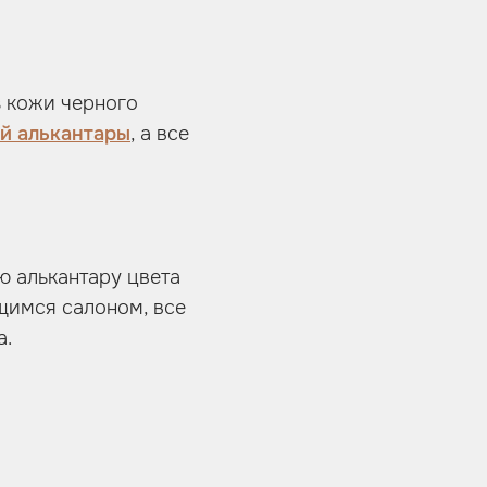
з кожи черного
ой алькантары
, а все
ю алькантару цвета
щимся салоном, все
а.