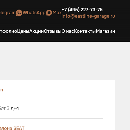
+7 (495) 227-73-75
elegram
WhatsApp
Max
info@eastline-garage.ru
тфолио
Цены
Акции
Отзывы
О нас
Контакты
Магазин
on
от:
3 дня
алона SEAT