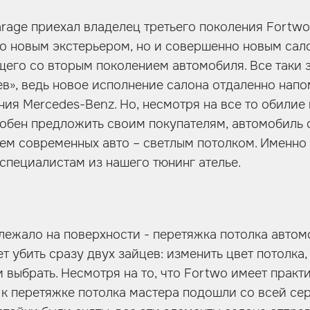
Garage приехал владелец третьего поколения Fortwo
ко новым экстерьером, но и совершенно новым сал
щего со вторым поколением автомобиля. Все таки 
в», ведь новое исполнение салона отдаленно нап
ия Mercedes-Benz. Но, несмотря на все то обилие
обен предложить своим покупателям, автомобиль 
ем современных авто – светлым потолком. Именно 
специалистам из нашего тюнинг ателье.
ежало на поверхности - перетяжка потолка автом
 убить сразу двух зайцев: изменить цвет потолка,
и выбрать. Несмотря на то, что Fortwo имеет прак
 к перетяжке потолка мастера подошли со всей се