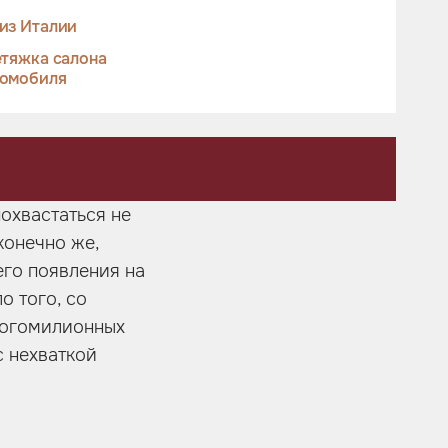
из Италии
тяжка салона
томобиля
охвастаться не
конечно же,
его появления на
о того, со
ногомилионных
с нехваткой