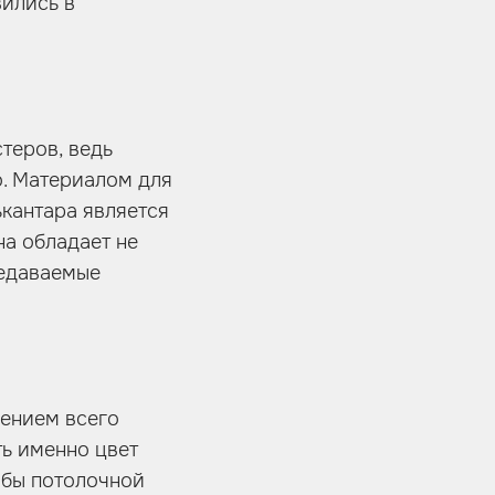
вились в
теров, ведь
о. Материалом для
ькантара является
на обладает не
редаваемые
лением всего
ть именно цвет
гибы потолочной