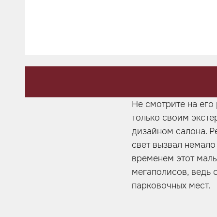
Шумоизоляция
Автозвук
Карбон
Активный выхлоп
Не смотрите на его
только своим эксте
дизайном салона. Р
свет вызвал немало
временем этот мал
мегаполисов, ведь 
парковочных мест.