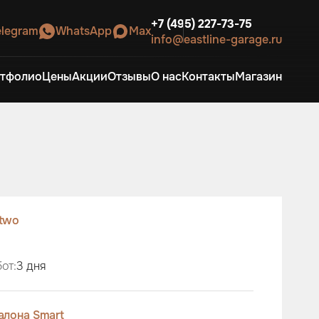
+7 (495) 227-73-75
elegram
WhatsApp
Max
info@eastline-garage.ru
тфолио
Цены
Акции
Отзывы
О нас
Контакты
Магазин
two
от:
3 дня
алона Smart