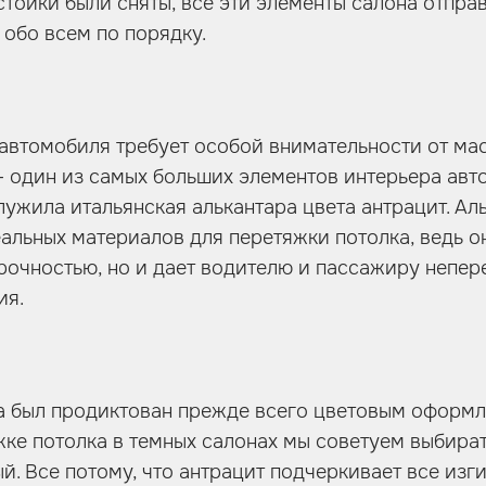
 стойки были сняты, все эти элементы салона отпра
 обо всем по порядку.
автомобиля требует особой внимательности от мас
– один из самых больших элементов интерьера авт
лужила итальянская алькантара цвета антрацит. Ал
альных материалов для перетяжки потолка, ведь о
рочностью, но и дает водителю и пассажиру непе
ия.
а был продиктован прежде всего цветовым оформ
жке потолка в темных салонах мы советуем выбира
ый. Все потому, что антрацит подчеркивает все из