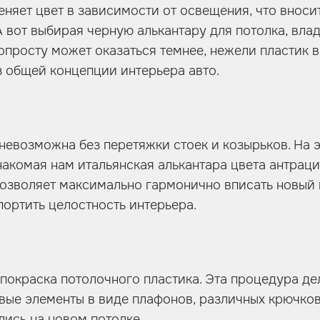
еняет цвет в зависимости от освещения, что внос
А вот выбирая черную алькантару для потолка, вла
опросту может оказаться темнее, нежели пластик в 
з общей концепции интерьера авто.
невозможна без перетяжки стоек и козырьков. На э
накомая нам итальянская алькантара цвета антраци
позволяет максимально гармонично вписать новый 
портить целостность интерьера.
покраска потолочного пластика. Эта процедура дел
вые элементы в виде плафонов, различных крючков
ись на новом потолке.