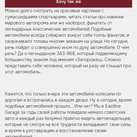
Хочу так же
Можно долго смотреть на красивые картинки с
сумасшедшими спорткарами, читать статьи про новинки
мирового автопрома или же наоборот, фанатеть от
легендарных классических автомобилей. Подобные
автомобили всегда собирают вокруг себя толпы фанатов, и
сворачивают головы многим зевакам на улице. Но сегодня,
речь пойдет о совершенно ином по духу автомобиле. О чем
речь? Да о легендарном ЗАЗ-968, который подавляющему
большинству знаком под именем «Запорожец». Сложно
представить себе человека, который ни разу не слышал про
этот автомобиль…
Кажется, что только вчера эти автомобили колесили по
дорогам и встречались в каждом дворе. Ну а сегодня, время
подобных автомобилей прошло… Или нет? Мы в Eastline
Garage за годы своей работы повидали немало советских
авто и каждый раз безумно приятно видеть автовладельцев,
которые не смотря на все трудности вкладывают свои силы
и время в реставрацию и восстановление своих
автомобилей.