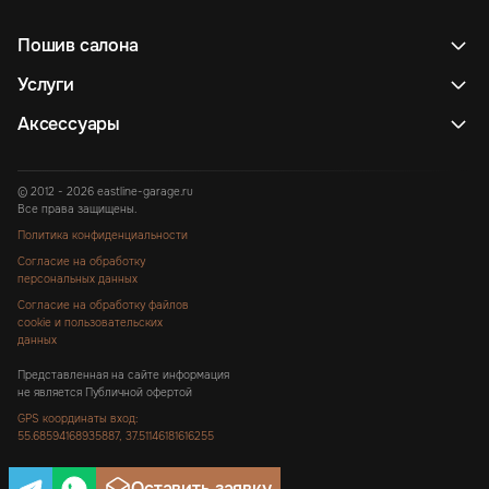
Пошив салона
Услуги
Аксессуары
© 2012 - 2026 eastline-garage.ru
Все права защищены.
Политика конфиденциальности
Согласие на обработку
персональных данных
Согласие на обработку файлов
cookie и пользовательских
данных
Представленная на сайте информация
не является Публичной офертой
GPS координаты вход:
55.68594168935887, 37.51146181616255
Оставить заявку