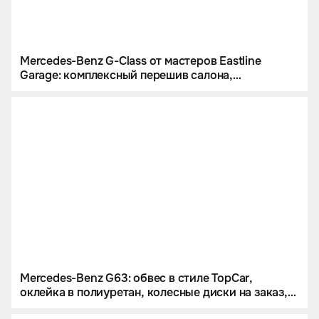
Mercedes-Benz G-Class от мастеров Eastline
Garage: комплексный перешив салона,
инсталляция звездного неба и цветной
полиуретан
Mercedes-Benz G63: обвес в стиле TopCar,
оклейка в полиуретан, колесные диски на заказ,
звездное небо и много карбона.