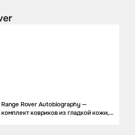
ver
Range Rover Autobiography —
комплект ковриков из гладкой кожи,
полная перетяжка детского кресла.
Перетяжка полки багажника в