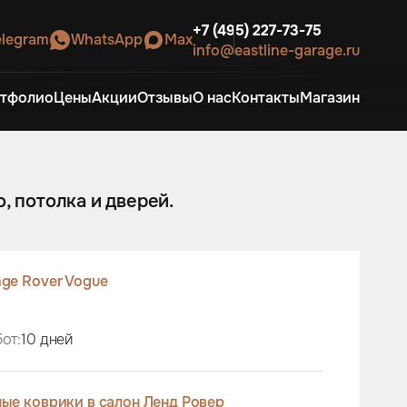
+7 (495) 227-73-75
elegram
WhatsApp
Max
info@eastline-garage.ru
тфолио
Цены
Акции
Отзывы
О нас
Контакты
Магазин
, потолка и дверей.
ge Rover Vogue
от:
10 дней
ые коврики в салон Ленд Ровер