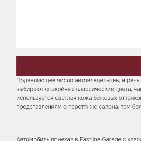
Шумоизоляция
Автозвук
Карбон
Активный выхлоп
Подавляющее число автовладельцев, и речь с
выбирают спокойные классические цвета, ча
используется светлая кожа бежевых оттенков
представлениям о перетяжке салона, тем бо
Автомобиль приехал в Eastline Garage с кла