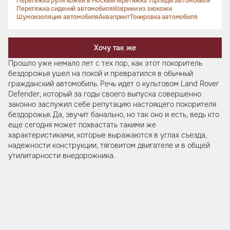
Перетяжка руля кожей в Москве
Перетяжка торпеды автомобиля
Перетяжка сидений автомобиля
Коврики из экокожи
Шумоизоляция автомобиля
Аквапринт
Тонировка автомобиля
Хочу так же
Прошло уже немало лет с тех пор, как этот покоритель
бездорожья ушел на покой и превратился в обычный
гражданский автомобиль. Речь идет о культовом Land Rover
Defender, который за годы своего выпуска совершенно
законно заслужил себе репутацию настоящего покорителя
бездорожья. Да, звучит банально, но так оно и есть, ведь кто
еще сегодня может похвастать такими же
характеристиками, которые выражаются в углах съезда,
надежности конструкции, тяговитом двигателе и в общей
утилитарности внедорожника.