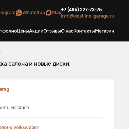
+7 (495) 227-73-75
elegram
WhatsApp
Max
info@eastline-garage.ru
тфолио
Цены
Акции
Отзывы
О нас
Контакты
Магазин
.
жка салона и новые диски.
areg
от:
6 месяцев
алона Volkswagen