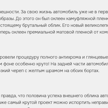
нешности. За свою жизнь автомобиль уже не в пер
образы. До этого он был оклеен камуфляжной плен
стоящему брутальный облик. Его новый великолеп
теперь оклеен премиальной матовой пленкой от ком
ровели процедуру полного антихрома и глянцевые
м фоне особенно круто! На задней части автомоби
зкий череп с желтым шрамом на обоих бортах.
о правда, что половина успеха внешнего облика ав
Даже самый крутой проект можно испортить непра