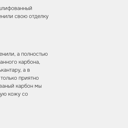
 шлифованный
енили свою отделку
енили, а полностью
ванного карбона,
кантару, а в
 только приятно
ованый карбон мы
ную кожу со