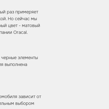
вый раз примеряет
кой. Но сейчас мы
ный цвет - матовый
пании Oracal.
 черные элементы
ля выполнена
томобиля зависит от
вильным выбором