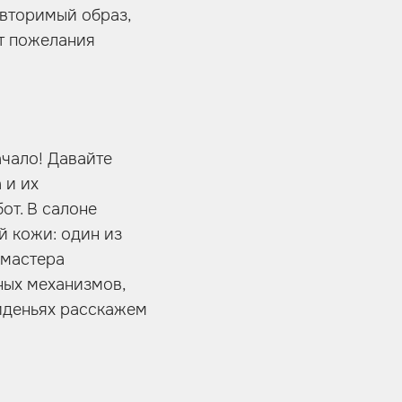
овторимый образ,
т пожелания
ачало! Давайте
 и их
от. В салоне
й кожи: один из
 мастера
ных механизмов,
сиденьях расскажем