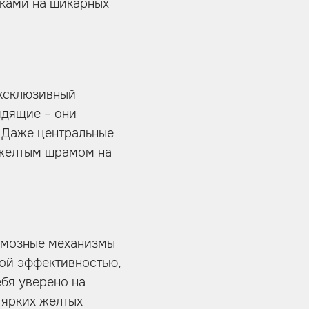
сками на шикарных
эксклюзивный
ядящие – они
 Даже центральные
 желтым шрамом на
рмозные механизмы
ной эффективностью,
бя уверено на
 ярких желтых