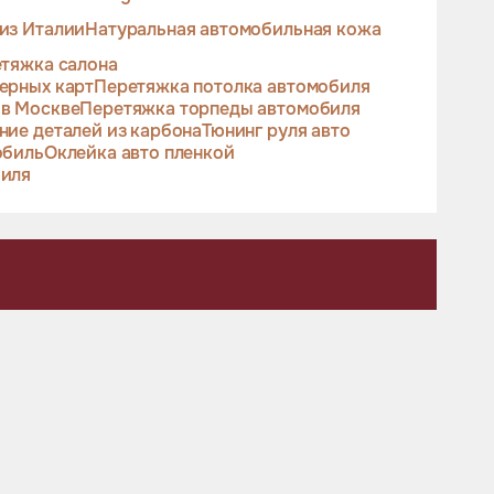
из Италии
Натуральная автомобильная кожа
тяжка салона
ерных карт
Перетяжка потолка автомобиля
 в Москве
Перетяжка торпеды автомобиля
ние деталей из карбона
Тюнинг руля авто
обиль
Оклейка авто пленкой
биля