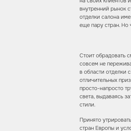
на своих клиентов 
Шумоизоляция
внутренний рынок с
Автозвук
отделки салона име
Карбон
еще пару стран. Но
Активный выхлоп
Стоит обрадовать с
совсем не пережива
в области отделки 
отличительных приз
просто-напросто тр
света, выдаваясь з
стили.
Принято утрировать
стран Европы и усл