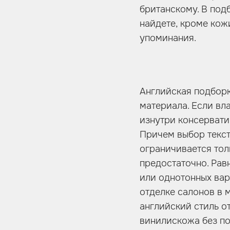
британскому. В под
найдете, кроме кож
упоминания.
Английская подбор
материала. Если вл
изнутри консервати
Причем выбор текст
ограничивается тол
предостаточно. Равн
или однотонных вар
отделке салонов в 
английский стиль о
винилискожа без по