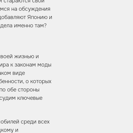
и стараются свой
емся на обсуждения
 добавляют Японию и
 дела именно там?
своей жизнью и
мира к законам моды
аком виде
бенности, о которых
по обе стороны
бсудим ключевые
мобилей среди всех
цкому и