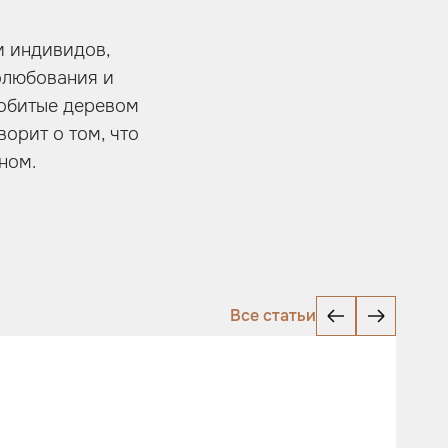
и индивидов,
олюбования и
 обитые деревом
орит о том, что
ном.
Все статьи