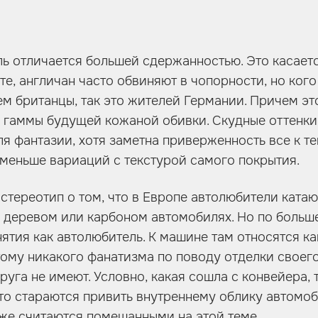
ль отличается большей сдержанностью. Это касаетс
те, англичан часто обвиняют в чопорности, но ког
м британцы, так это жителей Германии. Причем эт
 гаммы будущей кожаной обивки. Скудные оттенки 
ля фантазии, хотя заметна приверженность все к т
 меньше вариаций с текстурой самого покрытия.
стереотип о том, что в Европе автолюбители катаю
 деревом или карбоном автомобилях. Но по больш
нятия как автолюбитель. К машине там относятся ка
ому никакого фанатизма по поводу отделки своег
уга не имеют. Условно, какая сошла с конвейера, 
 кто стараются привить внутреннему облику автомо
уже считаются помешанными на этой теме.