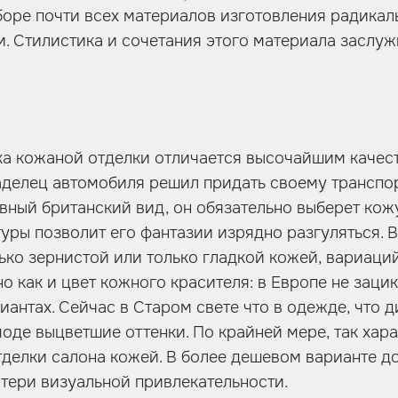
боре почти всех материалов изготовления радикал
и. Стилистика и сочетания этого материала заслуж
ка кожаной отделки отличается высочайшим качес
аделец автомобиля решил придать своему транспо
вный британский вид, он обязательно выберет кожу
уры позволит его фантазии изрядно разгуляться. В
ько зернистой или только гладкой кожей, вариаци
о как и цвет кожного красителя: в Европе не заци
иантах. Сейчас в Старом свете что в одежде, что 
моде выцветшие оттенки. По крайней мере, так хар
тделки салона кожей. В более дешевом варианте д
тери визуальной привлекательности.