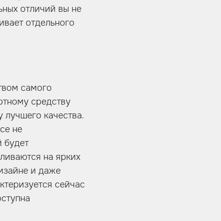
ьных отличий вы не
ивает отдельного
твом самого
ртному средству
 лучшего качества.
се не
й будет
кливаются на ярких
дизайне и даже
актеризуется сейчас
оступна