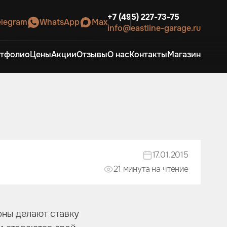
+7 (495) 227-73-75
elegram
WhatsApp
Max
info@eastline-garage.ru
тфолио
Цены
Акции
Отзывы
О нас
Контакты
Магазин
17.01.2015
21 минутa на чтение
рны делают ставку