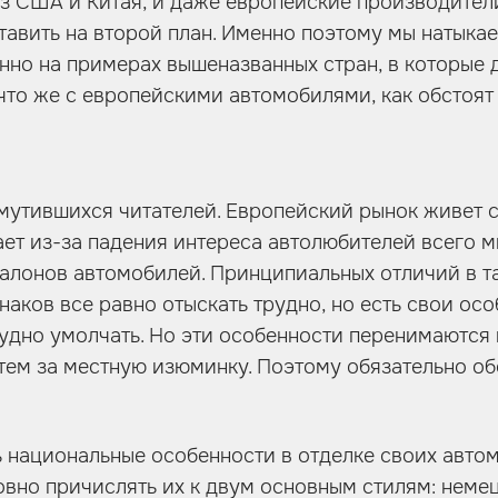
из США и Китая, и даже европейские производител
тавить на второй план. Именно поэтому мы натыка
нно на примерах вышеназванных стран, в которые
 что же с европейскими автомобилями, как обстоят
мутившихся читателей. Европейский рынок живет 
ет из-за падения интереса автолюбителей всего 
салонов автомобилей. Принципиальных отличий в т
наков все равно отыскать трудно, но есть свои осо
удно умолчать. Но эти особенности перенимаются 
атем за местную изюминку. Поэтому обязательно о
 национальные особенности в отделке своих авто
овно причислять их к двум основным стилям: неме