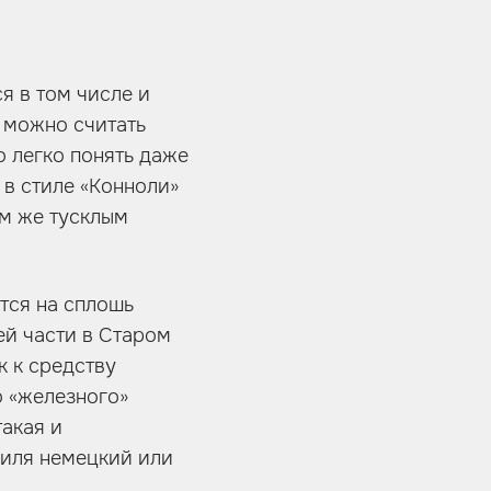
я в том числе и
о можно считать
о легко понять даже
в стиле «Конноли»
ем же тусклым
тся на сплошь
ей части в Старом
к к средству
о «железного»
такая и
биля немецкий или