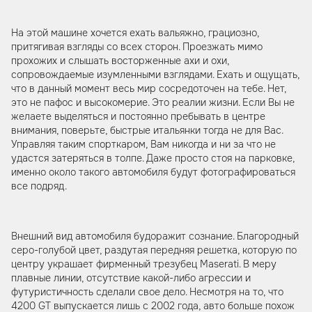
На этой машине хочется ехать вальяжно, грациозно,
притягивая взгляды со всех сторон. Проезжать мимо
прохожих и слышать восторженные ахи и охи,
сопровождаемые изумленными взглядами. Ехать и ощущать,
что в данный момент весь мир сосредоточен на тебе. Нет,
это не пафос и высокомерие. Это реалии жизни. Если Вы не
желаете выделяться и постоянно пребывать в центре
внимания, поверьте, быстрые итальянки тогда не для Вас.
Управляя таким спорткаром, Вам никогда и ни за что не
удастся затеряться в толпе. Даже просто стоя на парковке,
именно около такого автомобиля будут фотографироваться
все подряд.
Внешний вид автомобиля будоражит сознание. Благородный
серо-голубой цвет, раздутая передняя решетка, которую по
центру украшает фирменный трезубец Maserati. В меру
плавные линии, отсутствие какой-либо агрессии и
футуристичность сделали свое дело. Несмотря на то, что
4200 GT выпускается лишь с 2002 года, авто больше похож