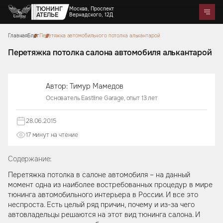
ТЮНИНГ
Москва, Проспект
АТЕЛЬЕ
Вернадского, 12Д
Главная
Блог
Перетяжка автомобильного потолка алькантарой
Telegram
WhatsApp
Max
Портфолио
Цены
Акции
Отзывы
О нас
Контакты
Перетяжка потолка салона автомобиля алькантарой
Услуги
Перетяжка салона
Автор: Тимур Мамедов
Детейлинг
Оклейка автомобилей
Карбон
Аквапринт
Звездное небо
Основатель Eastline Garage, опыт 13 лет
Тюнинг руля
Шумоизоляция
Ремонт автомобильных салонов
Ремонт кузова и покраска
Автозвук
Дизайн проект
Активный выхлоп
28.06.2015
17 минут на чтение
Аксессуары
Коврики из экокожи
Цветные ремни безопасности
Содержание:
Тиснение на коже
Накидки на сиденья из
Чехлы на кузов автомобиля
Подушки из алькантары
Защитные накидки для
Сумки ручной работы
алькантары
Боксы в багажник
спинок сидений для детей
Перетяжка потолка в салоне автомобиля – на данный
момент одна из наиболее востребованных процедур в мире
тюнинга автомобильного интерьера в России. И все это
неспроста. Есть целый ряд причин, почему и из-за чего
автовладельцы решаются на этот вид тюнинга салона. И