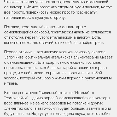
Что касается минусов потолков, перетянутых итальянской
алькантары. Их нет, разве что следы от рук и пальцев, но тут
все просто: поверхность можно просто “расчесать”,
направив ворс в нужную сторону.
Потолок, перетянутый аналогом алькантары с
самоклеющейся основой, практически ничем не отличается
от потолка, перетянутого итальянским аналогом. Есть,
конечно, несколько отличий, о них сейчас и пойдет речь.
Первое отличие – это наличие клейкой основы у аналога.
Запомните, оригинальная итальянская алькантара не бывает
с самоклеющейся. Благодаря самоклеющейся основе,
перетяжка потолка такой алькантарой становится в разы
проще, и с ней сможет справиться практически любой
человек, который хоть раз в жизни держал в руках ножницы
и ткань.
Второе достаточно “видимое” отличие “Италии” от
“самоклейки” – длина ворса. У самоклеющейся алькантары
ворс длиннее, из-за чего разводов на потолке и других
элементах салона автомобиля будет больше, и заметны они
будут сильнее. Но, тут уже только дело вкуса, кто-то любит