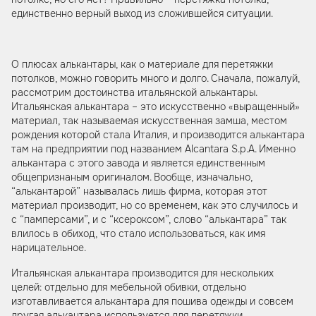
единственно верный выход из сложившейся ситуации.
О плюсах алькантары, как о материале для перетяжки
потолков, можно говорить много и долго. Сначала, пожалуй,
рассмотрим достоинства итальянской алькантары.
Итальянская алькантара – это искусственно «выращенный»
материал, так называемая искусственная замша, местом
рождения которой стала Италия, и производится алькантара
там на предприятии под названием Alcantara S.p.A. Именно
алькантара с этого завода и является единственным
общепризнаным оригиналом. Вообще, изначально,
“алькантарой” называлась лишь фирма, которая этот
материал производит, но со временем, как это случилось и
с “памперсами”, и с “ксероксом”, слово “алькантара” так
влилось в обиход, что стало использоваться, как имя
нарицательное.
Итальянская алькантара производится для нескольких
целей: отдельно для мебельной обивки, отдельно
изготавливается алькантара для пошива одежды и совсем
другая алькантара используется для перетяжки