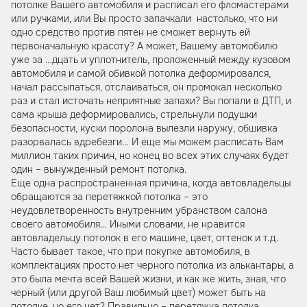
потолке Вашего автомобиля и расписал его фломастерами
или ручками, или Вы просто запачкали настолько, что ни
одно средство против пятен не сможет вернуть ей
первоначальную красоту? А может, Вашему автомобилю
уже за …дцать и уплотнитель, проложенный между кузовом
автомобиля и самой обивкой потолка деформировался,
начал рассыпаться, отслаиваться, он промокал несколько
раз и стал источать неприятные запахи? Вы попали в ДТП, и
сама крыша деформировались, стрельнули подушки
безопасности, куски поролона вылезли наружу, обшивка
разорвалась вдребезги… И еще мы можем расписать Вам
миллион таких причин, но конец во всех этих случаях будет
один – вынужденный ремонт потолка.
Еще одна распространенная причина, когда автовладельцы
обращаются за перетяжкой потолка – это
неудовлетворенность внутренним убранством салона
своего автомобиля… Иными словами, не нравится
автовладельцу потолок в его машине, цвет, оттенок и т.д.
Часто бывает такое, что при покупке автомобиля, в
комплектациях просто нет черного потолка из алькантары, а
это была мечта всей Вашей жизни, и как же жить, зная, что
черный (или другой Ваш любимый цвет) может быть на
потолке, но его нет? Правильно – перетяжка потолка,