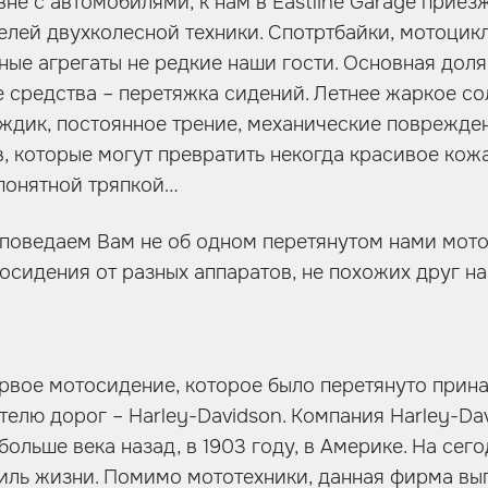
вне с автомобилями, к нам в Eastline Garage приез
елей двухколесной техники. Спотртбайки, мотоцикл
сные агрегаты не редкие наши гости. Основная дол
е средства – перетяжка сидений. Летнее жаркое со
дик, постоянное трение, механические поврежден
, которые могут превратить некогда красивое кож
епонятной тряпкой…
 поведаем Вам не об одном перетянутом нами мото
осидения от разных аппаратов, не похожих друг на
ервое мотосидение, которое было перетянуто прин
елю дорог – Harley-Davidson. Компания Harley-Da
ольше века назад, в 1903 году, в Америке. На сег
тиль жизни. Помимо мототехники, данная фирма вы