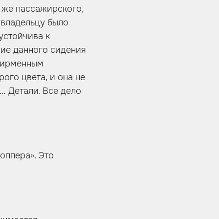
а же пассажирского,
 владельцу было
устойчива к
ние данного сидения
фирменным
ого цвета, и она не
… Детали. Все дело
оппера». Это