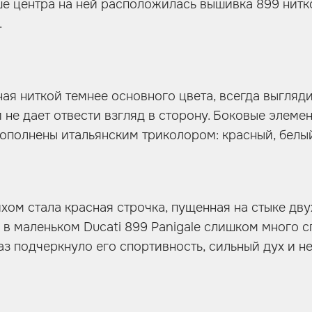
ыше центра на ней расположилась вышивка 899 нитко
.
ая ниткой темнее основного цвета, всегда выгляди
и не дает отвести взгляд в сторону. Боковые элеме
ополнены итальянским триколором: красный, белый
м стала красная строчка, пущенная на стыке дву
о в маленьком Ducati 899 Panigale слишком много 
з подчеркнуло его спортивность, сильный дух и н