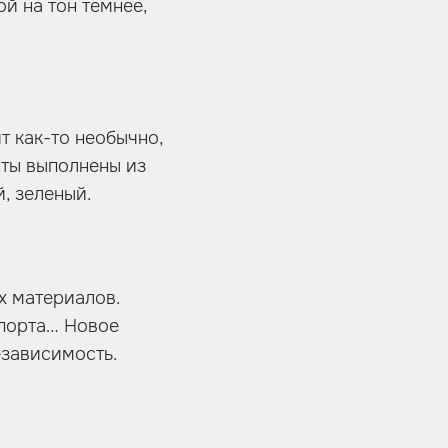
й на тон темнее,
т как-то необычно,
нты выполнены из
, зеленый.
х материалов.
спорта… Новое
езависимость.