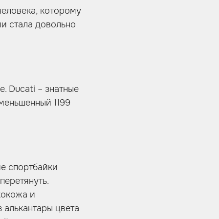
человека, которому
ии стала довольно
. Ducati – знатные
уменьшенный 1199
ие спортбайки
перетянуть.
кокожа и
з алькантары цвета