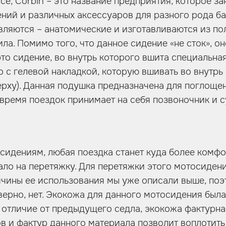
урсе, Corbin – это название предприятия, которое з
ний и различных аксессуаров для разного рода ба
вляются – анатомические и изготавливаются из по
ла. Помимо того, что данное сидение «не сток», он
это сидение, во внутрь которого вшита специальна
о с гелевой накладкой, которую вшивать во внутрь 
ерху). Данная подушка предназначена для поглоще
 время поездок принимает на себя позвоночник и с
сидениям, любая поездка станет куда более комфо
ло на перетяжку. Для перетяжки этого мотосиден
ичины ее использования мы уже описали выше, поэ
верно, нет. Экокожа для данного мотосидения был
 в отличие от предыдущего седла, экокожа фактурн
в и фактур данного материала позволит воплотить