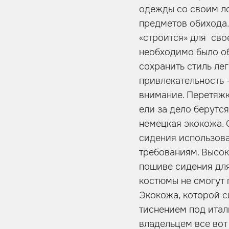
одежды со своим ло
предметов обихода.
«строится» для сво
необходимо было об
сохранить стиль ле
привлекательность 
внимание. Перетяжк
ели за дело берутс
немецкая экокожа. 
сидения использова
требованиям. Высок
пошиве сидения для
костюмы не смогут 
Экокожа, которой с
тиснением под италь
владельцем все вот 