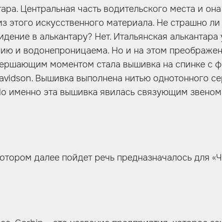
тара. Центральная часть водительского места и он
з этого искусственного материала. Не страшно ли
идение в алькантару? Нет. Итальянская алькантара 
ию и водонепроницаема. Но и на этом преображе
авершающим моментом стала вышивка на спинке с 
avidson. Вышивка выполнена нитью однотонного сер
 Но именно эта вышивка явилась связующим звеном
котором далее пойдет речь предназначалось для «Ч