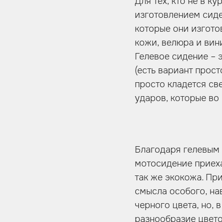
Для тех, кто не в к
изготовлением сиде
которые они изгото
кожи, велюра и вини
Гелевое сидение – 
(есть вариант прост
просто кладется св
ударов, которые во
Благодаря гелевым 
мотосидение приеха
так же экокожа. Пр
смысла особого, на
черного цвета, но,
разнообразие цвето