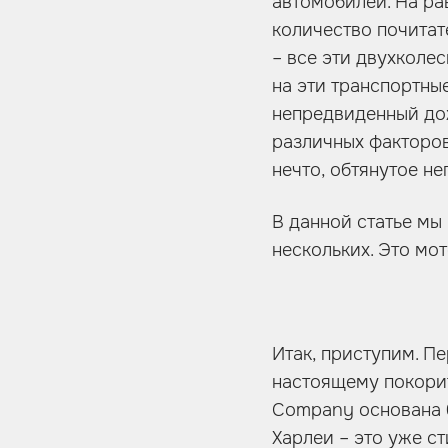
автомобилей. На ра
Шумоизоляция
количество почитат
Автозвук
– все эти двухколе
Карбон
на эти транспортны
непредвиденный дож
Активный выхлоп
различных факторов
нечто, обтянутое н
В данной статье мы
нескольких. Это мот
Итак, приступим. П
настоящему покорит
Company основана б
Харлеи – это уже с