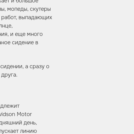
жает и большое
ы, мопеды, скутеры
я работ, выпадающих
лнце,
ия, и еще много
аное сидение в
сидении, а сразу о
 друга.
адлежит
vidson Motor
одняшний день,
пускает линию