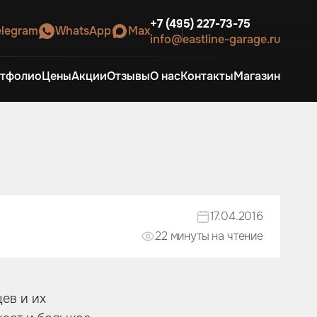
+7 (495) 227-73-75
elegram
WhatsApp
Max
info@eastline-garage.ru
тфолио
Цены
Акции
Отзывы
О нас
Контакты
Магазин
17.04.2016
22 минуты на чтение
ев и их