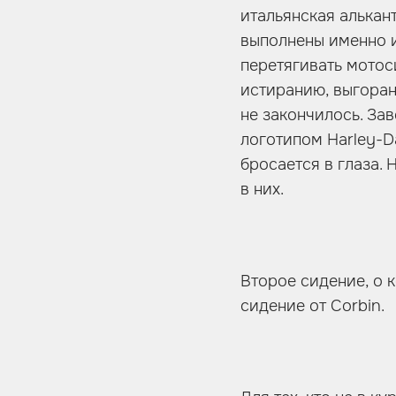
итальянская алькан
выполнены именно и
перетягивать мотос
истиранию, выгоран
не закончилось. З
логотипом Harley-D
бросается в глаза.
в них.
Второе сидение, о 
сидение от Corbin.