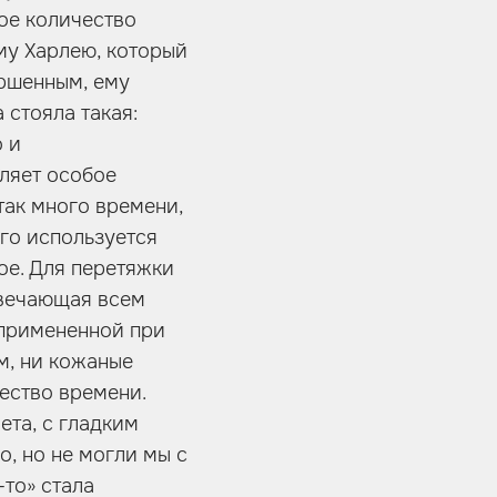
ое количество
му Харлею, который
ершенным, ему
 стояла такая:
о и
еляет особое
так много времени,
го используется
ое. Для перетяжки
твечающая всем
 примененной при
м, ни кожаные
ество времени.
ета, с гладким
о, но не могли мы с
-то» стала