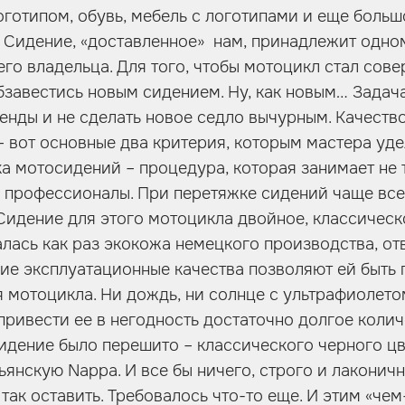
готипом, обувь, мебель с логотипами и еще больш
 Сидение, «доставленное» нам, принадлежит одно
его владельца. Для того, чтобы мотоцикл стал сов
завестись новым сидением. Ну, как новым… Задача
генды и не сделать новое седло вычурным. Качеств
– вот основные два критерия, которым мастера уд
а мотосидений – процедура, которая занимает не 
я профессионалы. При перетяжке сидений чаще все
Сидение для этого мотоцикла двойное, классическ
лась как раз экокожа немецкого производства, о
ие эксплуатационные качества позволяют ей быть
 мотоцикла. Ни дождь, ни солнце с ультрафиолето
привести ее в негодность достаточно долгое колич
идение было перешито – классического черного цв
янскую Nappa. И все бы ничего, строго и лаконичн
так оставить. Требовалось что-то еще. И этим «чем