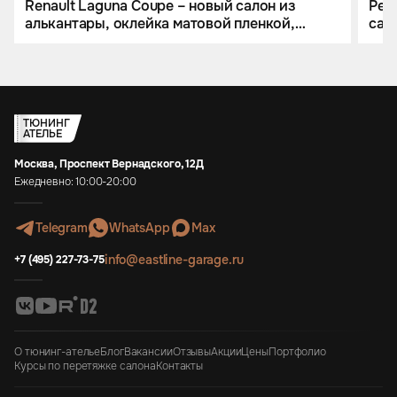
Renault Laguna Coupe – новый салон из
Рес
алькантары, оклейка матовой пленкой,
сало
аквапринт пластика и новые диски.
ТЮНИНГ
АТЕЛЬЕ
Москва, Проспект Вернадского, 12Д
Ежедневно: 10:00-20:00
Telegram
WhatsApp
Max
info@eastline-garage.ru
+7 (495) 227-73-75
О тюнинг-ателье
Блог
Вакансии
Отзывы
Акции
Цены
Портфолио
Курсы по перетяжке салона
Контакты