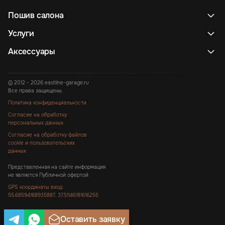
Пошив салона
Услуги
Аксессуары
© 2012 - 2026 eastline-garage.ru
Все права защищены.
Политика конфиденциальности
Согласие на обработку
персональных данных
Согласие на обработку файлов
cookie и пользовательских
данных
Представленная на сайте информация
не является Публичной офертой
GPS координаты вход:
55.68594168935887, 37.51146181616255
Оставить заявку