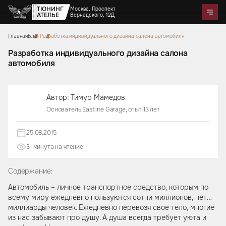
ТЮНИНГ
Москва, Проспект
АТЕЛЬЕ
Вернадского, 12Д
Главная
Блог
Разработка индивидуального дизайна салона автомобиля
Telegram
WhatsApp
Max
Портфолио
Цены
Акции
Отзывы
О нас
Контакты
Разработка индивидуального дизайна салона
автомобиля
Услуги
Перетяжка салона
Детейлинг
Оклейка автомобилей
Карбон
Аквапринт
Звездное небо
Автор: Тимур Мамедов
Тюнинг руля
Шумоизоляция
Ремонт автомобильных салонов
Ремонт кузова и покраска
Основатель Eastline Garage, опыт 13 лет
Автозвук
Дизайн проект
Активный выхлоп
25.08.2015
31 минутa на чтение
Аксессуары
Коврики из экокожи
Цветные ремни безопасности
Тиснение на коже
Накидки на сиденья из
Чехлы на кузов автомобиля
Подушки из алькантары
Защитные накидки для
Сумки ручной работы
алькантары
Боксы в багажник
Содержание:
спинок сидений для детей
Автомобиль – личное транспортное средство, которым по
всему миру ежедневно пользуются сотни миллионов, нет…
миллиарды человек. Ежедневно перевозя свое тело, многие
из нас забывают про душу. А душа всегда требует уюта и