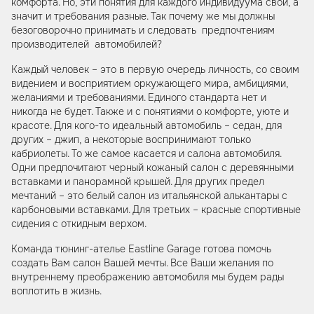
комфорта. Но, эти понятия для каждого индивидуума свои, а
значит и требования разные. Так почему же мы должны
безоговорочно принимать и следовать предпочтениям
производителей автомобилей?
Каждый человек – это в первую очередь личность, со своим
видением и восприятием оркужающего мира, амбициями,
желаниями и требованиями. Единого стандарта нет и
никогда не будет. Также и с понятиями о комфорте, уюте и
красоте. Для кого-то идеальный автомобиль – седан, для
других – джип, а некоторые воспринимают только
кабриолеты. То же самое касается и салона автомобиля.
Одни предпочитают черный кожаный салон с деревянными
вставками и панорамной крышей. Для других предел
мечтаний – это белый салон из итальянской алькантары с
карбоновыми вставками. Для третьих – красные спортивные
сидения с откидным верхом.
Команда тюнинг-ателье Eastline Garage готова помочь
создать Вам салон Вашей мечты. Все Ваши желания по
внутреннему преображению автомобиля мы будем рады
воплотить в жизнь.