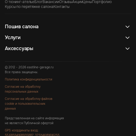
О тюнинг-ателье
Блог
Вакансии
Отзывы
Акции
Цены
Портфолио
Курсы по перетяжке салона
Контакты
Пошив салона
Услуги
Аксессуары
© 2012 - 2026 eastline-garage.ru
Все права защищены.
Политика конфиденциальности
Согласие на обработку
персональных данных
Согласие на обработку файлов
cookie и пользовательских
данных
Представленная на сайте информация
не является Публичной офертой
GPS координаты вход:
55.68594168935887, 37.51146181616255