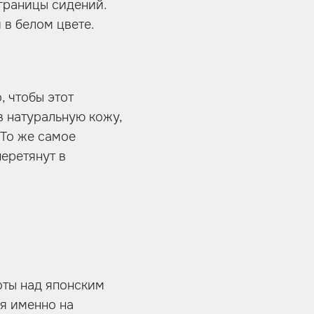
границы сидений.
 в белом цвете.
, чтобы этот
в натуральную кожу,
 То же самое
еретянут в
оты над японским
ся именно на