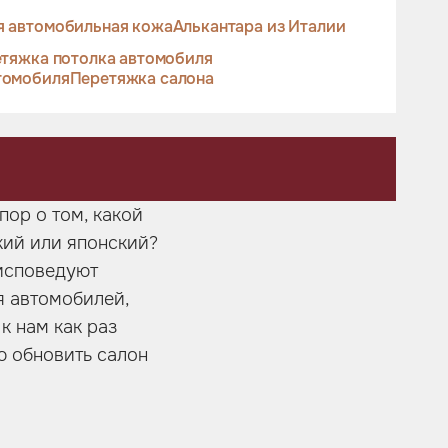
я автомобильная кожа
Алькантара из Италии
тяжка потолка автомобиля
томобиля
Перетяжка салона
пор о том, какой
кий или японский?
 исповедуют
я автомобилей,
к нам как раз
ью обновить салон