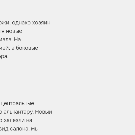
ожи, однако хозяин
ля новые
иала. На
ией, а боковые
pa.
 центральные
ю алькантару. Новый
о залезли на
вид салона, мы