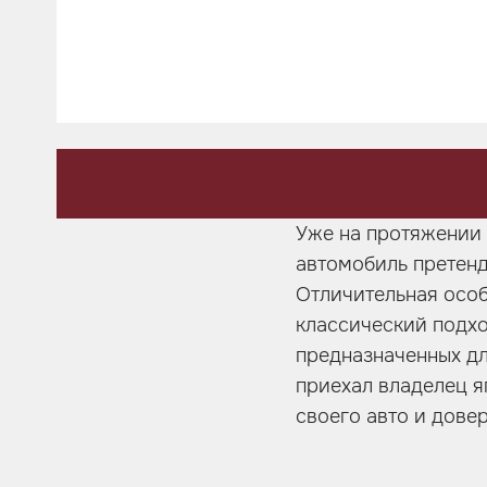
Шумоизоляция
Автозвук
Карбон
Активный выхлоп
Уже на протяжении 
автомобиль претенд
Отличительная особ
классический подхо
предназначенных для
приехал владелец яп
своего авто и довер