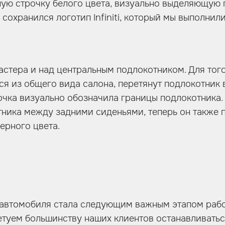
ую строчку белого цвета, визуально выделяющую 
сохранился логотип Infiniti, который мы выполнили
стера и над центральным подлокотником. Для того
ся из общего вида салона, перетянут подлокотник 
очка визуально обозначила границы подлокотника.
тника между задними сиденьями, теперь он также п
ерного цвета.
 автомобиля стала следующим важным этапом раб
ветуем большинству наших клиентов останавливать