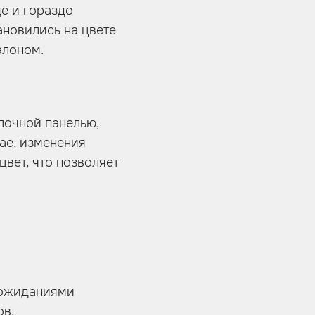
е и гораздо
ановились на цвете
алоном.
лочной панелью,
ае, изменения
цвет, что позволяет
 ожиданиями
ов.