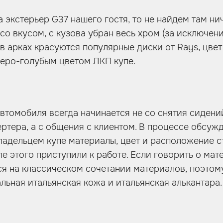
 экстерьер G37 нашего гостя, то не найдем там ни
со вкусом, с кузова убран весь хром (за исключен
 в арках красуются популярные диски от Rays, цве
серо-голубым цветом ЛКП купе.
втомобиля всегда начинается не со снятия сидений
ертера, а с общения с клиентом. В процессе обсуж
ладельцем купе материалы, цвет и расположение с
ле этого приступили к работе. Если говорить о мат
я на классическом сочетании материалов, поэтом
альная итальянская кожа и итальянская алькантара.