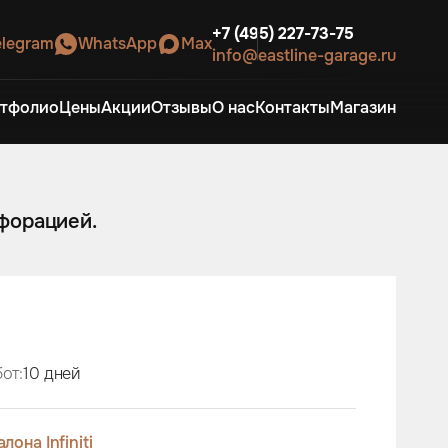
+7 (495) 227-73-75
elegram
WhatsApp
Max
info@eastline-garage.ru
тфолио
Цены
Акции
Отзывы
О нас
Контакты
Магазин
рфорацией.
от:
10 дней
она Infiniti