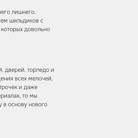
чего лишнего.
ием шильдиков с
т которых довольно
, дверей, торпедо и
дения всех мелочей,
трочек и даже
ериалах, то мы
у в основу нового