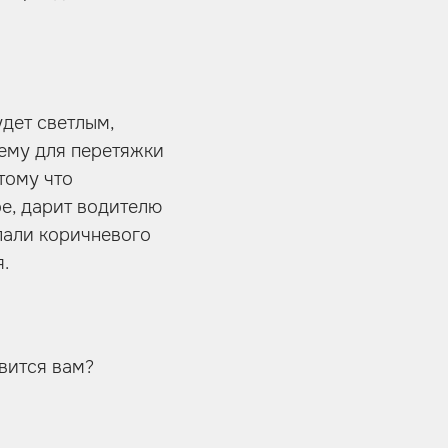
удет светлым,
чему для перетяжки
тому что
ое, дарит водителю
лали коричневого
.
авится вам?