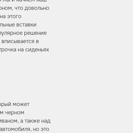
оном, что довольно
на этого
альные вставки
опулярное решение
 вписывается в
трочка на сиденьях
торый может
ем черном
ваном, а также над
автомобиля, но это