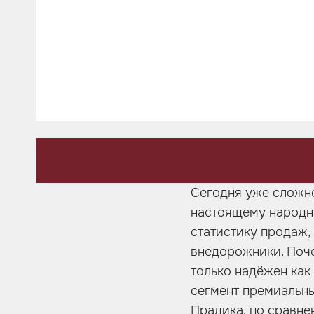
Шумоизоляция
Автозвук
Карбон
Активный выхлоп
Сегодня уже сложно 
настоящему народны
статистику продаж,
внедорожники. Поче
только надёжен как
сегмент премиальны
Прадика, по сравне