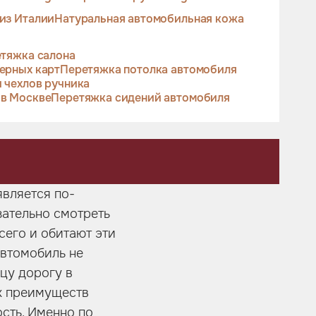
из Италии
Натуральная автомобильная кожа
тяжка салона
ерных карт
Перетяжка потолка автомобиля
 чехлов ручника
 в Москве
Перетяжка сидений автомобиля
является по-
зательно смотреть
сего и обитают эти
автомобиль не
цу дорогу в
ых преимуществ
сть. Именно по