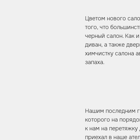
Цветом нового сало
того, что большинс
черный салон. Как 
диван, а также две
химчистку салона а
запаха.
Нашим последним ге
которого на порядо
к нам на перетяжку
приехал в наше ате