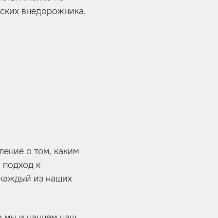
онских внедорожника,
ление о том, каким
 подход к
 каждый из наших
о мы и начнем наш