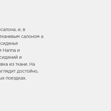
алона, и, в
 тканевым салоном а
 сиденья
и Наппа и
 сидений и
ка из ткани. На
ыглядит достойно,
ых поездках.