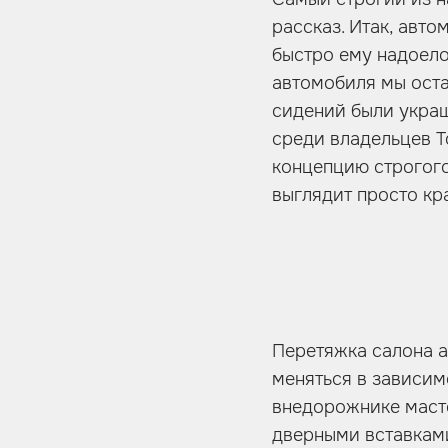
рассказ. Итак, авт
быстро ему надоело
автомобиля мы оста
сидений были украш
среди владельцев Т
концепцию строгого
выглядит просто кр
Перетяжка салона а
меняться в зависим
внедорожнике масте
дверными вставками