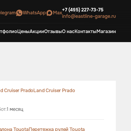
+7 (495) 227-73-75
elegram
WhatsApp
Max
info@eastline-garage.ru
тфолио
Цены
Акции
Отзывы
О нас
Контакты
Магазин
d Cruiser Prado
Land Cruiser Prado
от:
1 месяц
алона Toyota
Перетяжка рулей Toyota