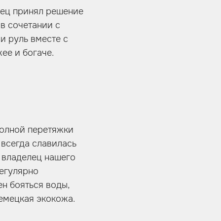
лец принял решение
 в сочетании с
и руль вместе с
ее и богаче.
полной перетяжки
 всегда славилась
е владелец нашего
регулярно
ен бояться воды,
немецкая экокожа.