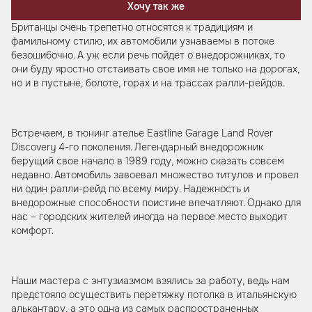
Хочу так же
Британцы очень трепетно относятся к традициям и
фамильному стилю, их автомобили узнаваемы в потоке
безошибочно. А уж если речь пойдет о внедорожниках, то
они буду яростно отстаивать свое имя не только на дорогах,
но и в пустыне, болоте, горах и на трассах ралли-рейдов.
Встречаем, в тюнинг ателье Eastline Garage Land Rover
Discovery 4-го поколения. Легендарный внедорожник
берущий свое начало в 1989 году, можно сказать совсем
недавно. Автомобиль завоевал множество титулов и провел
ни один ралли-рейд по всему миру. Надежность и
внедорожные способности поистине впечатляют. Однако для
нас – городских жителей иногда на первое место выходит
комфорт.
Наши мастера с энтузиазмом взялись за работу, ведь нам
предстояло осуществить перетяжку потолка в итальянскую
алькантару, а это одна из самых распространенных