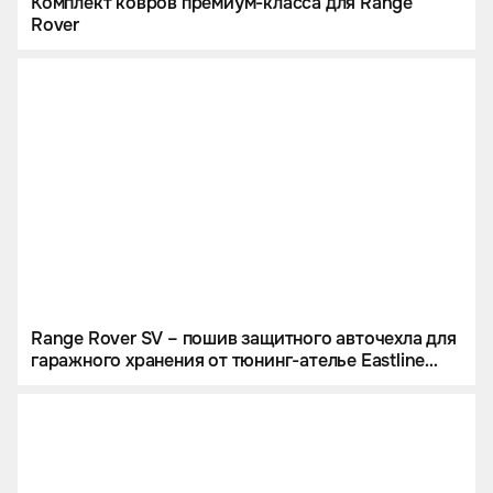
Комплект ковров премиум-класса для Range
Rover
Range Rover SV – пошив защитного авточехла для
гаражного хранения от тюнинг-ателье Eastline
Garage