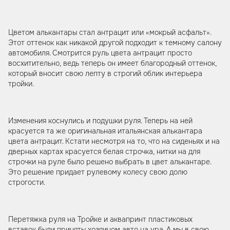
Цветом алькантары стал антрацит или «мокрый асфальт».
Этот оттенок как никакой другой подходит к темному салону
автомобиля. Смотрится руль цвета антрацит просто
восхитительно, ведь теперь он имеет благородный оттенок,
который вносит свою лепту в строгий облик интерьера
тройки.
Изменения коснулись и подушки руля. Теперь на ней
красуется та же оригинальная итальянская алькантара
цвета антрацит. Кстати несмотря на то, что на сиденьях и на
дверных картах красуется белая строчка, нитки на для
строчки на руле было решено выбрать в цвет алькантаре.
Это решение придает рулевому колесу свою долю
строгости.
Перетяжка руля на Тройке и аквапринт пластиковых
вставок были приняты хозяином авто на ура. А мы в свою