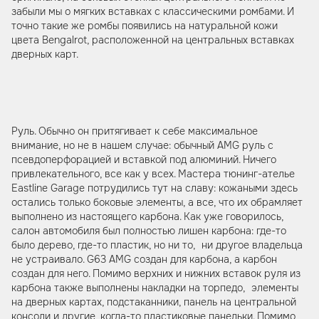
забыли мы о мягких вставках с классическими ромбами. И
точно такие же ромбы появились на натуральной кожи
цвета Bengalrot, расположенной на центральных вставках
дверных карт.
Руль. Обычно он притягивает к себе максимальное
внимание, но не в нашем случае: обычный AMG руль с
псевдоперфорацией и вставкой под алюминий. Ничего
привлекательного, все как у всех. Мастера тюнинг-ателье
Eastline Garage потрудились тут на славу: кожаными здесь
остались только боковые элементы, а все, что их обрамляет
выполнено из настоящего карбона. Как уже говорилось,
салон автомобиля был полностью лишен карбона: где-то
было дерево, где-то пластик, но ни то, ни другое владельца
не устраивало. G63 AMG создан для карбона, а карбон
создан для него. Помимо верхних и нижних вставок руля из
карбона также выполнены накладки на торпедо, элементы
на дверных картах, подстаканники, панель на центральной
консоли и другие, когда-то пластиковые панельки. Помимо