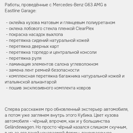
Работы, проведённые с Mercedes-Benz G63 AMG в
Eastline Garage:
- оклейка кузова матовым и глянцевым полиуретаном
- оклека лобового стекла пленкой ClearPlex
- покраска насадок выхлопа
- перетяжка сидений натуральной кожей
- перетяжка дверных карт
- перетяжка торпедо и центральной консоли
- перетяжка руля
- ламинация элементов салона углеволокном
- замена лент ремней безопасности
- комплексная перетяжка багажника натуральной кожей и
итальянской алькантарой
- пошив эксклюзивного комплекта ковров
Сперва расскажем про обновленный экстерьер автомобиля,
а потом уже заглянем внутрь этого Кубика. Цвет кузова
автомобиля - чёрный, впрочем, как и у большинства
Geländewagen. Но просто чёрный казался слишком скучным,
в из-за его такой узнаваемой формы, лакокрасочное