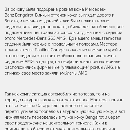
За основу была подобрана родная кожа Mercedes-
Benz Bengalrot. Винный оттенок кожи выглядит дорого и
богато, и именно из данной кожи были пошиты новые
сидения, вставки дверных карт, обивка для пятой двери, все
подлокотники, центральная консоль и тд. Начнём с сидений
этого Mercedes-Benz G63 AMG. До нашего вмешательства
сидения были черные с продольными полосами. Мастера
тюнинг-ателье Eastline Garage полностью изменили крой и
отныне сидения этого автомобиля полностью идентичны
сидениям AMG: в центре, на перфорированном материале
расположились фирменные "уплывающие" ромбы AMG, на
спинках свое место заняли эмблемы AMG.
Так как комплектация автомобиля не топовая, то и на
торпедо натуральная кожа отсутствовала. Мастера тюнинг-
ателье Eastline Garage сделали все по красоте и
перетянули верх торпедо в натуральную чёрную кожу, а вот
нижняя часть переоделась в ту же кожу Bengalrot и берет
свое продолжение на центральном тоннеле. Как и в
оригинале, на боковых стенках центрального тоннеля не