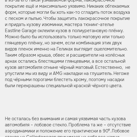
покрытие ещё и максимально уязвимо. Никаких обтекаемых
форм, которые могли бы хоть как-то сгладить поток воздуха
с песком и пылью. Чтобы защитить лакокрасочное покрытие
и придать кузову изюминки, мастера тюнинг-ателье
Eastline Garage оклеили кузов в полиуретановую плёнку.
Можно было бы использовать только матовую или только
глянцевую плёнку, но зачем, если комбинация этих двух
видов пленок именно на Геликах выглядит ошеломительно.
Таким образом крыша, обвес и расширители на колёсных
арках остались блестящими глянцевыми, а все остальной
кузов автомобиля отныне чёрный матовый. Естественно, не
упустили мы из виду и AMG накладки на глушитель. Негоже
под чёрными порогами блестеть хрому, поэтому насадки
были перекрашены специальной краской чёрного цвета.
Не осталась без внимания и самая уязвимая часть кузова
автомобиля – лобовое стекло. Проблема та же – отсутствие
аэродинамики и положение его практически в 90⁰. Лобовое
стекло на Geländewagen принимает на себя все камни,