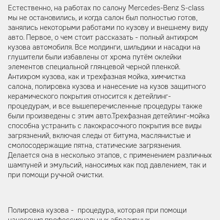
Естественно, на работах по салону Mercedes-Benz S-class
мы не остановились, и когда салон был полностью готов,
занялись некоторыми работами по кузову и внешнему виду
авто. Первое, о чем стоит рассказать - полный антихром
кузова автомобиля. Все молдинги, шильдики и насадки на
глушители были избавлены от хрома путём оклейки
элементов специальной глянцевой черной пленкой.
Антихром кузова, как и трехфазная мойка, химчистка
салона, полировка кузова и нанесение на кузов защитного
керамического покрытия относится к детейлинг-
процедурам, и все вышеперечисленные процедуры также
были произведены с этим авто.Трехфазная детейлинг-мойка
способна устранить с лакокрасочного покрытия все виды
загрязнений, включая следы от битума, маслянистые и
смолосодержащие пятна, статические загрязнения.
Делается она в несколько этапов, с применением различных
шампуней и эмульсий, наносимых как под давлением, так и
при помощи ручной очистки.
Полировка кузова - процедура, которая при помощи
нанесения профессиональных абразивных,