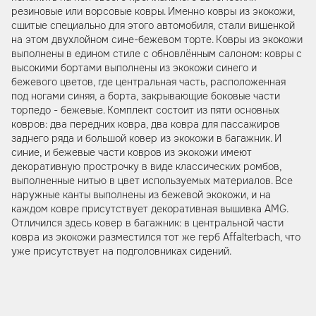
резиновые или ворсовые ковры. Именно ковры из экокожи,
сшитые специально для этого автомобиля, стали вишенкой
на этом двухлойном сине-бежевом торте. Ковры из экокожи
выполнены в едином стиле с обновлённым салоном: ковры с
высокими бортами выполнены из экокожи синего и
бежевого цветов, где центральная часть, расположенная
под ногами синяя, а борта, закрывающие боковые части
торпедо - бежевые. Комплект состоит из пяти основных
ковров: два передних ковра, два ковра для пассажиров
заднего ряда и большой ковер из экокожи в багажник. И
синие, и бежевые части ковров из экокожи имеют
декоративную прострочку в виде классических ромбов,
выполненные нитью в цвет используемых материалов. Все
наружные канты выполнены из бежевой экокожи, и на
каждом ковре присутствует декоративная вышивка AMG.
Отличился здесь ковер в багажник: в центральной части
ковра из экокожи разместился тот же герб Affalterbach, что
уже присутствует на подголовниках сидений.