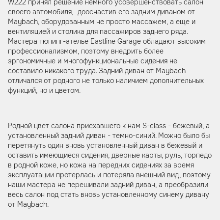
W222 принял решение немного усовершенствовать салон
своего автомобиля, дооснастив его задним диваном от
Maybach, оборудованным не просто массажем, а еще и
вентиляцией и столика для пассажиров заднего ряда.
Мастера тюнинг-ателье Eastline Garage обладают высоким
профессионализмом, поэтому внедрить более
эргономичные и многофункциональные сидения не
составило никакого труда. Задний диван от Maybach
отличался от родного не только наличием дополнительных
функций, но и цветом.
Родной цвет салона приехавшего к нам S-class - бежевый, а
установленный задний диван - темно-синий. Можно было бы
перетянуть один вновь установленный диван в бежевый и
оставить имеющиеся сидения, дверные карты, руль, торпедо
в родной коже, но кожа на передних сидениях за время
эксплуатации протерлась и потеряла внешний вид, поэтому
наши мастера не перешивали задний диван, а преобразили
весь салон под стать вновь установленному синему дивану
от Maybach.