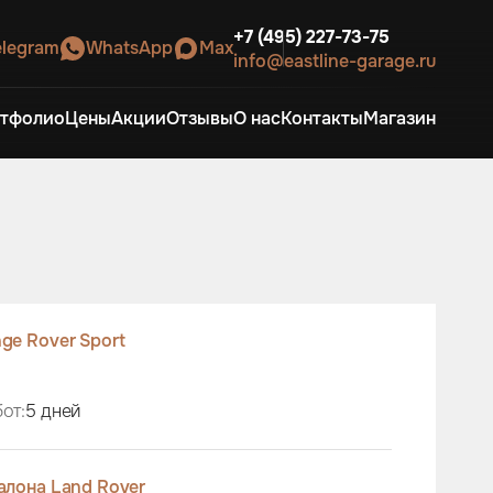
+7 (495) 227-73-75
elegram
WhatsApp
Max
info@eastline-garage.ru
тфолио
Цены
Акции
Отзывы
О нас
Контакты
Магазин
ge Rover Sport
от:
5 дней
алона Land Rover