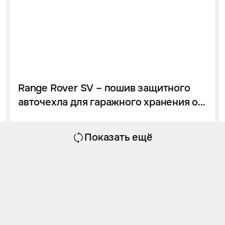
Range Rover SV – пошив защитного
авточехла для гаражного хранения от
тюнинг-ателье Eastline Garage
Показать ещё