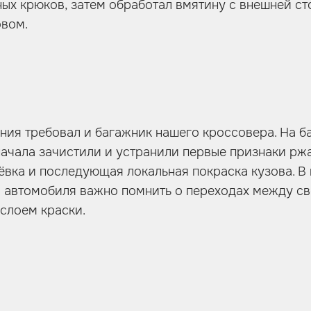
х крюков, затем обработал вмятину с внешней сто
овом.
ния требовал и багажник нашего кроссовера. На б
начала зачистили и устранили первые признаки рж
ёвка и последующая локальная покраска кузова. В
и автомобиля важно помнить о переходах между 
слоем краски.