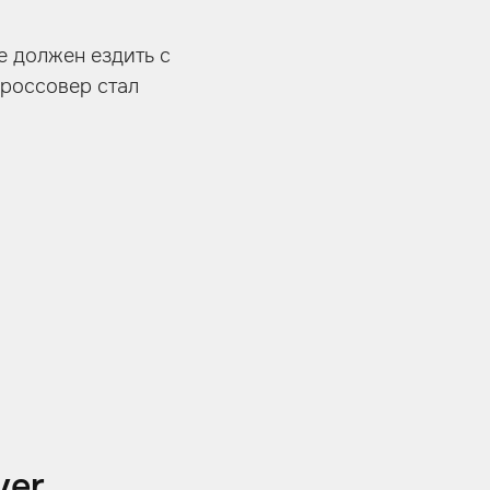
е должен ездить с
кроссовер стал
ver