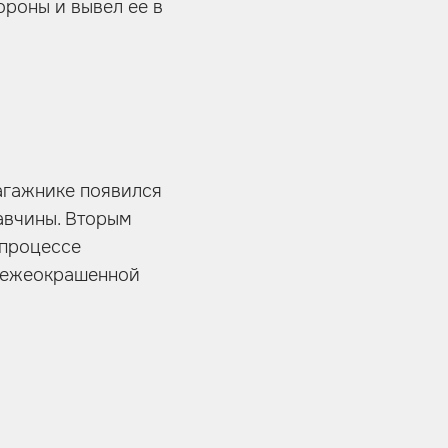
роны и вывел ее в
агажнике появился
авчины. Вторым
 процессе
свежеокрашенной