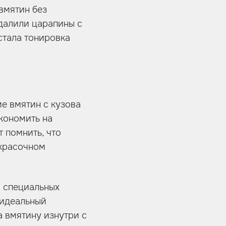
вмятин без
удалили царапины с
стала тонировка
е вмятин с кузова
кономить на
т помнить, что
окрасочном
м специальных
 идеальный
а вмятину изнутри с