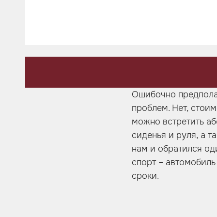
Шумоизоляция
Автозвук
Карбон
Активный выхлоп
Ошибочно предполаг
проблем. Нет, стои
можно встретить аб
сиденья и руля, а 
нам и обратился од
спорт – автомобиль
сроки.