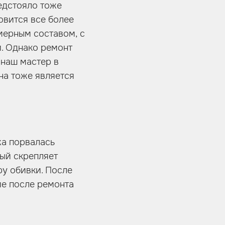
едстояло тоже
овится все более
мерным составом, с
. Однако ремонт
 наш мастер в
на тоже является
жа порвалась
рый скрепляет
у обивки. После
ие после ремонта