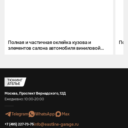
Полная и частичная оклейка кузова и
Пош
элементов салона автомобиля виниловой
пленкой
ТЮНИНГ
АТЕЛЬЕ
Москва, Проспект Вернадского, 12Д
Ежедневно: 10:00-20:00
Telegram
WhatsApp
Max
info@eastline-garage.ru
+7 (495) 227-73-75