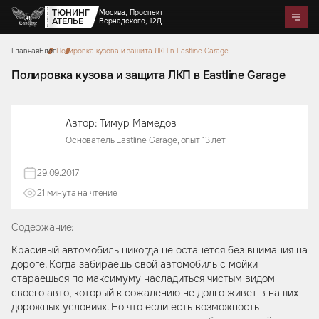
ТЮНИНГ
Москва, Проспект
АТЕЛЬЕ
Вернадского, 12Д
Главная
Блог
Полировка кузова и защита ЛКП в Eastline Garage
Telegram
WhatsApp
Max
Портфолио
Цены
Акции
Отзывы
О нас
Контакты
Полировка кузова и защита ЛКП в Eastline Garage
Услуги
Перетяжка салона
Автор: Тимур Мамедов
Детейлинг
Оклейка автомобилей
Карбон
Аквапринт
Звездное небо
Основатель Eastline Garage, опыт 13 лет
Тюнинг руля
Шумоизоляция
Ремонт автомобильных салонов
Ремонт кузова и покраска
Автозвук
Дизайн проект
Активный выхлоп
29.09.2017
21 минутa на чтение
Аксессуары
Коврики из экокожи
Цветные ремни безопасности
Содержание:
Тиснение на коже
Накидки на сиденья из
Чехлы на кузов автомобиля
Подушки из алькантары
Защитные накидки для
Сумки ручной работы
алькантары
Боксы в багажник
спинок сидений для детей
Красивый автомобиль никогда не останется без внимания на
дороге. Когда забираешь свой автомобиль с мойки
стараешься по максимуму насладиться чистым видом
своего авто, который к сожалению не долго живет в наших
дорожных условиях. Но что если есть возможность