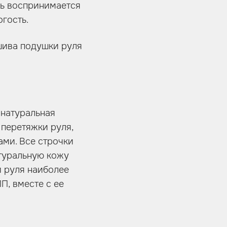
ль воспринимается
огость.
шива подушки руля
 натуральная
 перетяжки руля,
ами. Все строчки
атуральную кожу
и руля наиболее
П, вместе с ее