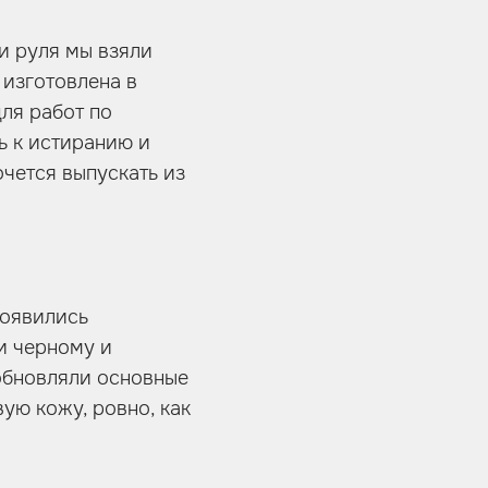
и руля мы взяли
 изготовлена в
ля работ по
ь к истиранию и
очется выпускать из
появились
и черному и
 обновляли основные
ую кожу, ровно, как