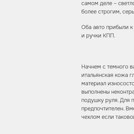
самом деле – светл
более строгим, серь
Оба авто прибыли к
и ручки КПП.
Начнем с темного в
итальянская кожа г
материал износосто
выполнены неконтра
подушку руля. Для 
предпочтителен. Вме
чехлом если таково