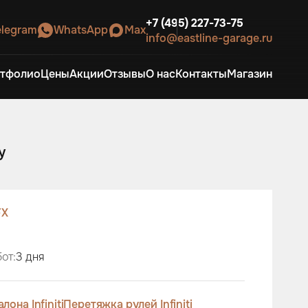
+7 (495) 227-73-75
elegram
WhatsApp
Max
info@eastline-garage.ru
тфолио
Цены
Акции
Отзывы
О нас
Контакты
Магазин
у
FX
от:
3 дня
она Infiniti
Перетяжка рулей Infiniti