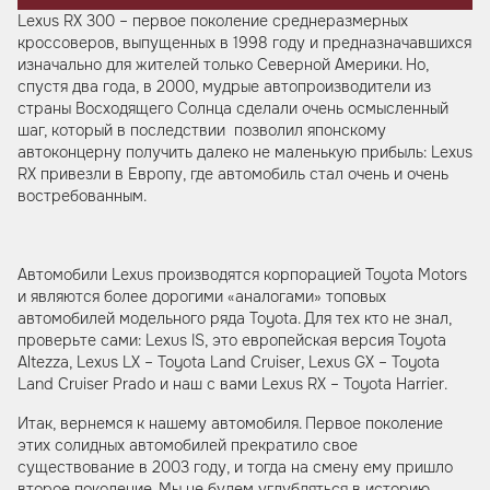
Lexus RX 300 – первое поколение среднеразмерных
кроссоверов, выпущенных в 1998 году и предназначавшихся
изначально для жителей только Северной Америки. Но,
спустя два года, в 2000, мудрые автопроизводители из
страны Восходящего Солнца сделали очень осмысленный
шаг, который в последствии позволил японскому
автоконцерну получить далеко не маленькую прибыль: Lexus
RX привезли в Европу, где автомобиль стал очень и очень
востребованным.
Автомобили Lexus производятся корпорацией Toyota Motors
и являются более дорогими «аналогами» топовых
автомобилей модельного ряда Toyota. Для тех кто не знал,
проверьте сами: Lexus IS, это европейская версия Toyota
Altezza, Lexus LX – Toyota Land Cruiser, Lexus GX – Toyota
Land Cruiser Prado и наш с вами Lexus RX – Toyota Harrier.
Итак, вернемся к нашему автомобиля. Первое поколение
этих солидных автомобилей прекратило свое
существование в 2003 году, и тогда на смену ему пришло
второе поколение. Мы не будем углубляться в историю