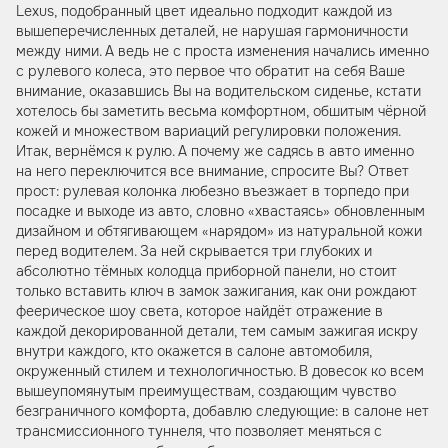
Lexus, подобранный цвет идеально подходит каждой из
вышеперечисленных деталей, не нарушая гармоничности
между ними. А ведь не с проста изменения начались именно
с рулевого колеса, это первое что обратит на себя Ваше
внимание, оказавшись Вы на водительском сиденье, кстати
хотелось бы заметить весьма комфортном, обшитым чёрной
кожей и множеством вариаций регулировки положения.
Итак, вернёмся к рулю. А почему же садясь в авто именно
на него переключится все внимание, спросите Вы? Ответ
прост: рулевая колонка любезно въезжает в торпедо при
посадке и выходе из авто, словно «хвастаясь» обновленным
дизайном и обтягивающем «нарядом» из натуральной кожи
перед водителем. За ней скрывается три глубоких и
абсолютно тёмных колодца приборной панели, но стоит
только вставить ключ в замок зажигания, как они рождают
феерическое шоу света, которое найдёт отражение в
каждой декорированной детали, тем самым зажигая искру
внутри каждого, кто окажется в салоне автомобиля,
окруженный стилем и технологичностью. В довесок ко всем
вышеупомянутым преимуществам, создающим чувство
безграничного комфорта, добавлю следующие: в салоне нет
трансмиссионного туннеля, что позволяет меняться с