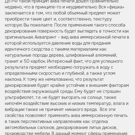
До РФ такой принцип аква печати дошёл сравнительно
недавно, что в принципе-то и неудивительно. Вся «фишка»
заключается в том, что любой объемный предмет может
приобрести такие цвет и, соответственно, текстуру
которую Вы пожелаете. После применения такого способа
декорирования поверхность будет выглядеть в точности как
оригинальная. Аквапринт – вид аква иммерсионной печати в
которой используется давление воды для предания
идентичного сходства с такими материалами как:
натуральные породы дерева, шлифованный алюминий,
гранит и 5D карбон. Интересный факт, что для успешного
результата предмет необходимо погружать в воду с
определенными скоростью и глубиной, а также углом
наклона. К тому же немаловажно, что результат
декорирования будет крайне устойчив к внешним факторам
воздействия окружающей среды. Ему будет не страшен
ультрафиолет, т.е. не будет выгорать на солнце, также
нипочём воздействие высоких и низких температур, влага и
вибрации также не причинят никакого вреда. Все эти
свойства позволяют применять аква иммерсионную печать
в таких перспективных направлениях как: отделка
автомобильных салонов, декорирование литых дисков,
производстве мебели. В данный момент сферы применения