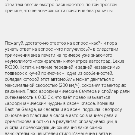
этой технологии быстро расширяются, по той простой
причине, что её возможности поистине безграничны.
Пожалуй, достаточно ответов на вопрос «как?» и пора
узнать ответ на вопрос «что получилось?» в следствии
применения аква печати на примере уже знакомого
неумолимого «пожирателя» километров автострад, Lexus
RX300. Кстати, наличие передней и задней независимых
подвесок с кучей примочек – одна из особенностей,
обладая которой этот автомобиль может двигаться с
максимальной скоростью (200 км/ч), сохраняя траекторию
движения. Плюс аэродинамические бампера и спойлер дали
обтекаемость в 0.33 Сх, что даёт право называться
«аэродинамическим чудом» в своём классе. Команда
Eastline Garage, как всегда и во всем, подошла к вопросу
обновления пластика в салоне авто со знанием дела и
ориентированностью на результат, оправдывающий, а
иногда и превосходящий ожидания даже самых
взыскательных ценителей стиля. Изменение цвета и