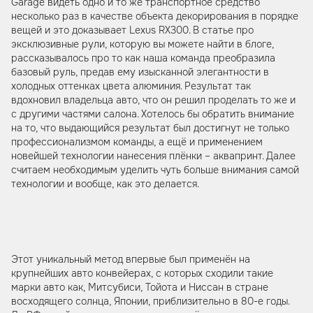
Garage видеть одно и то же транспортное средство
несколько раз в качестве объекта декорирования в порядке
вещей и это доказывает Lexus RX300. В статье про
эксклюзивные рули, которую вы можете найти в блоге,
рассказывалось про то как наша команда преобразила
базовый руль, предав ему изысканной элегантности в
холодных оттенках цвета алюминия. Результат так
вдохновил владельца авто, что он решил проделать то же и
с другими частями салона. Хотелось бы обратить внимание
на то, что выдающийся результат был достигнут не только
профессионализмом команды, а ещё и применением
новейшей технологии нанесения плёнки – аквапринт. Далее
считаем необходимым уделить чуть больше внимания самой
технологии и вообще, как это делается.
Этот уникальный метод впервые был применён на
крупнейших авто конвейерах, с которых сходили такие
марки авто как, Митсубиси, Тойота и Ниссан в стране
восходящего солнца, Японии, приблизительно в 80-е годы.