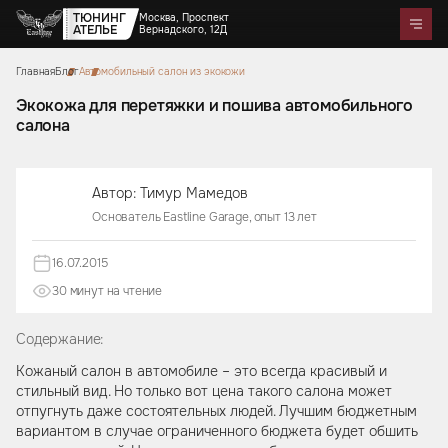
ТЮНИНГ
Москва, Проспект
АТЕЛЬЕ
Вернадского, 12Д
Главная
Блог
Автомобильный салон из экокожи
Telegram
WhatsApp
Max
Портфолио
Цены
Акции
Отзывы
О нас
Контакты
Экокожа для перетяжки и пошива автомобильного
салона
Услуги
Перетяжка салона
Детейлинг
Оклейка автомобилей
Карбон
Аквапринт
Звездное небо
Автор: Тимур Мамедов
Тюнинг руля
Шумоизоляция
Ремонт автомобильных салонов
Ремонт кузова и покраска
Основатель Eastline Garage, опыт 13 лет
Автозвук
Дизайн проект
Активный выхлоп
16.07.2015
30 минут на чтение
Аксессуары
Коврики из экокожи
Цветные ремни безопасности
Тиснение на коже
Накидки на сиденья из
Чехлы на кузов автомобиля
Подушки из алькантары
Защитные накидки для
Сумки ручной работы
алькантары
Боксы в багажник
Содержание:
спинок сидений для детей
Кожаный салон в автомобиле – это всегда красивый и
стильный вид. Но только вот цена такого салона может
отпугнуть даже состоятельных людей. Лучшим бюджетным
вариантом в случае ограниченного бюджета будет обшить